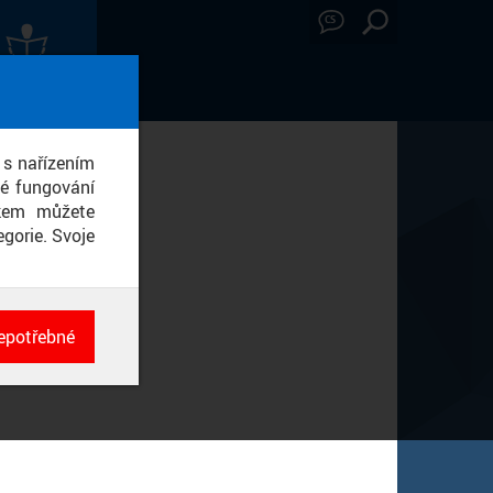
CS
ÁVY Z MÉDIÍ
 s nařízením
né fungování
ikem můžete
gorie. Svoje
epotřebné
ch
né