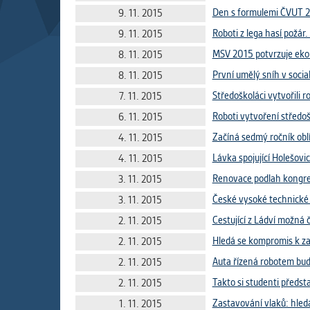
Slouží pro
Den s formulemi ČVUT 
9. 11. 2015
pomáhají vy
Roboti z lega hasí požár.
9. 11. 2015
stran, kter
MSV 2015 potvrzuje eko
8. 11. 2015
První umělý sníh v social
8. 11. 2015
MARKETIN
Středoškoláci vytvořili 
Využívané 
7. 11. 2015
Vašich prefe
Roboti vytvoření středo
6. 11. 2015
analýzou už
Začíná sedmý ročník ob
4. 11. 2015
Lávka spojující Holešovic
4. 11. 2015
OSTATNÍ
Renovace podlah kongr
3. 11. 2015
Cookies, kt
České vysoké technické š
3. 11. 2015
zůstala prá
uvedených v
Cestující z Ládví možná č
2. 11. 2015
Hledá se kompromis k za
2. 11. 2015
Auta řízená robotem budo
2. 11. 2015
Takto si studenti předsta
2. 11. 2015
Zastavování vlaků: hle
1. 11. 2015