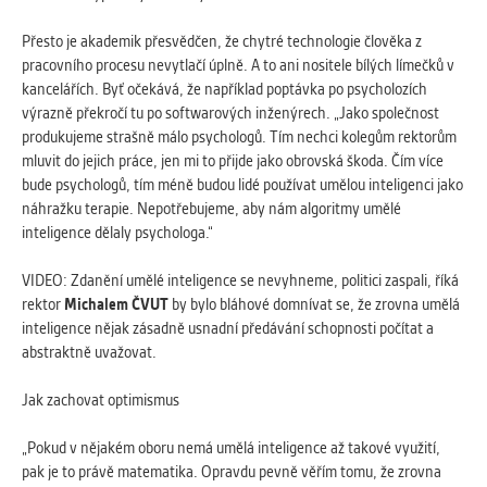
Přesto je akademik přesvědčen, že chytré technologie člověka z
pracovního procesu nevytlačí úplně. A to ani nositele bílých límečků v
kancelářích. Byť očekává, že například poptávka po psycholozích
výrazně překročí tu po softwarových inženýrech. „Jako společnost
produkujeme strašně málo psychologů. Tím nechci kolegům rektorům
mluvit do jejich práce, jen mi to přijde jako obrovská škoda. Čím více
bude psychologů, tím méně budou lidé používat umělou inteligenci jako
náhražku terapie. Nepotřebujeme, aby nám algoritmy umělé
inteligence dělaly psychologa.“
VIDEO: Zdanění umělé inteligence se nevyhneme, politici zaspali, říká
rektor
Michalem
ČVUT
by bylo bláhové domnívat se, že zrovna umělá
inteligence nějak zásadně usnadní předávání schopnosti počítat a
abstraktně uvažovat.
Jak zachovat optimismus
„Pokud v nějakém oboru nemá umělá inteligence až takové využití,
pak je to právě matematika. Opravdu pevně věřím tomu, že zrovna