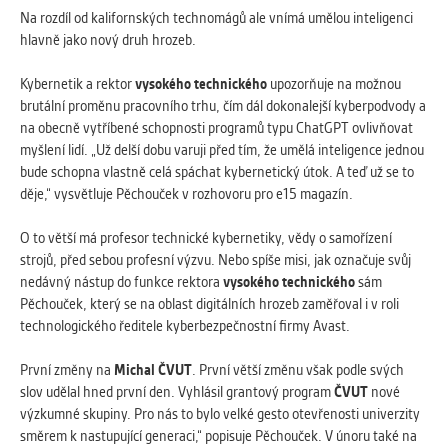
vždy aktivní.
Na rozdíl od kalifornských technomágů ale vnímá umělou inteligenci
hlavně jako nový druh hrozeb.
ANALYTICKÉ
Kybernetik a rektor
vysokého
technického
upozorňuje na možnou
Slouží pro získávání anonymizovaných
brutální proměnu pracovního trhu, čím dál dokonalejší kyberpodvody a
statistických údajů, které nám pomáhají
na obecně vytříbené schopnosti programů typu ChatGPT ovlivňovat
vylepšovat naše aplikace. Zpravidla jde o
myšlení lidí. „Už delší dobu varuji před tím, že umělá inteligence jednou
cookies systémů třetích stran, které k
bude schopna vlastně celá spáchat kybernetický útok. A teď už se to
těmto účelům využíváme.
děje,“ vysvětluje Pěchouček v rozhovoru pro e15 magazín.
O to větší má profesor technické kybernetiky, vědy o samořízení
MARKETINGOVÉ
strojů, před sebou profesní výzvu. Nebo spíše misi, jak označuje svůj
Využívané za účelem zobrazení
nedávný nástup do funkce rektora
vysokého
technického
sám
správných nabídek a cílení obsahu podle
Pěchouček, který se na oblast digitálních hrozeb zaměřoval i v roli
Vašich preferencí. Zpravidla jde o
technologického ředitele kyberbezpečnostní firmy Avast.
cookies systémů třetích stran, které nám
s analýzou uživatelského chování
První změny na
Michal
ČVUT
. První větší změnu však podle svých
pomáhají.
slov udělal hned první den. Vyhlásil grantový program
ČVUT
nové
výzkumné skupiny. Pro nás to bylo velké gesto otevřenosti univerzity
směrem k nastupující generaci,“ popisuje Pěchouček. V únoru také na
OSTATNÍ