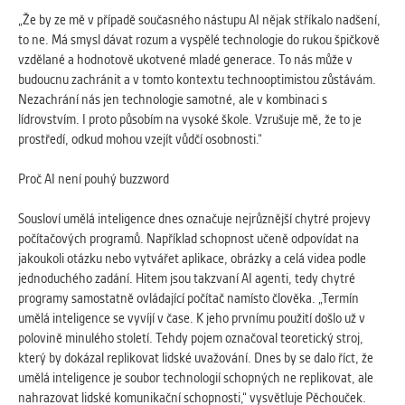
„Že by ze mě v případě současného nástupu AI nějak stříkalo nadšení,
to ne. Má smysl dávat rozum a vyspělé technologie do rukou špičkově
vzdělané a hodnotově ukotvené mladé generace. To nás může v
budoucnu zachránit a v tomto kontextu technooptimistou zůstávám.
Nezachrání nás jen technologie samotné, ale v kombinaci s
lídrovstvím. I proto působím na vysoké škole. Vzrušuje mě, že to je
prostředí, odkud mohou vzejít vůdčí osobnosti.“
Proč AI není pouhý buzzword
Sousloví umělá inteligence dnes označuje nejrůznější chytré projevy
počítačových programů. Například schopnost učeně odpovídat na
jakoukoli otázku nebo vytvářet aplikace, obrázky a celá videa podle
jednoduchého zadání. Hitem jsou takzvaní AI agenti, tedy chytré
programy samostatně ovládající počítač namísto člověka. „Termín
umělá inteligence se vyvíjí v čase. K jeho prvnímu použití došlo už v
polovině minulého století. Tehdy pojem označoval teoretický stroj,
který by dokázal replikovat lidské uvažování. Dnes by se dalo říct, že
umělá inteligence je soubor technologií schopných ne replikovat, ale
nahrazovat lidské komunikační schopnosti,“ vysvětluje Pěchouček.