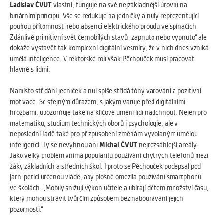
Ladislav
ČVUT
vlastní, funguje na své nejzákladnější úrovni na
Cookies, které aplikace nedokáže zařadit.
binárním principu. Vše se redukuje na jedničky a nuly reprezentující
Naším cílem je, aby tato kategorie
pouhou přítomnost nebo absenci elektrického proudu ve spínačích.
zůstala prázdná a všechny cookies byly
Zdánlivě primitivní svět černobílých stavů „zapnuto nebo vypnuto“ ale
přiřazeny do některé z kategorií
dokáže vystavět tak komplexní digitální vesmíry, že v nich dnes vzniká
uvedených výše.
umělá inteligence. V rektorské roli však Pěchouček musí pracovat
hlavně s lidmi.
Namísto střídání jedniček a nul spíše střídá tóny varování a pozitivní
motivace. Se stejným důrazem, s jakým varuje před digitálními
hrozbami, upozorňuje také na klíčové umění lidi nadchnout. Nejen pro
matematiku, studium technických oborů i psychologie, ale v
neposlední řadě také pro přizpůsobení změnám vyvolaným umělou
inteligencí. Ty se nevyhnou ani
Michal
ČVUT
nejrozsáhlejší areály.
Jako velký problém vnímá popularitu používání chytrých telefonů mezi
žáky základních a středních škol. I proto se Pěchouček podepsal pod
jarní petici určenou vládě, aby plošně omezila používání smartphonů
ve školách. „Mobily snižují výkon učitele a ubírají dětem množství času,
který mohou strávit tvůrčím způsobem bez nabourávání jejich
pozornosti.“