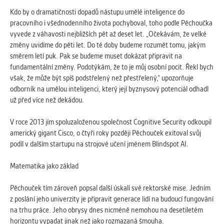
Kdo by o dramatičnosti dopadů nástupu umělé inteligence do
pracovního i všednodenního života pochyboval, toho podle Pěchoučka
vyvede z váhavosti nejbližších pět až deset let. „Očekávám, že velké
změny uvidíme do pěti let. Do té doby budeme rozumět tomu, jakým
směrem letí puk. Pak se budeme muset dokázat připravit na
fundamentální změny. Podotýkám, že to je můj osobní pocit. Řekl bych
však, že může být spíš podstřelený než přestřelený,“ upozorňuje
odborník na umělou inteligenci, který její byznysový potenciál odhadl
už před více než dekádou.
V roce 2013 jím spoluzaloženou společnost Cognitive Security odkoupil
americký gigant Cisco, o čtyři roky později Pěchouček exitoval svůj
podíl v dalším startupu na strojové učení jménem Blindspot AI.
Matematika jako základ
Pěchouček tím zároveň popsal další úskalí své rektorské mise. Jedním
z poslání jeho univerzity je připravit generace lidí na budoucí fungování
na trhu práce. Jeho obrysy dnes nicméně nemohou na desetiletém
horizontu vypadat jinak než jako rozmazaná šmouha.