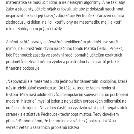
matematika se musí učit lidmi, a ne nějakými algoritmy. A ne tak, aby
žáky a studenty učitelé nějak drilovali, ale aby je dokázali nadchnout,
inspirovat, ukázat její krásy,“ zdůrazňuje Pěchouček. Zároveň odmítá
zjednodušující dělení na lidi, kteří vlohy na matematiku mají, a kteří
nikoli. Buňky na ni prý má každý.
Změnit zažité pravdy o převážně neoblíbeném předmětu se snaží
mimo jiné i prostřednictvím nadačního fondu Matika Česku. Projekt,
kde Pěchouček zasedá ve správní radě, pomáhá učitelům exaktních
předmětů se zkvalitněním výuky a prostřednictvím grantů je také
finančně podporuje.
„Nepovažuji ale matematiku za jedinou fundamentální disciplínu, která
nás intelektuálně osvobozuje. Do téže kategorie řadím moderní
historii. Míra naší odolnosti vůči manipulacím souvisí s mírou pochopení
moderní historie,“ myslí si jeden z největších evropských odborníků na
umělou inteligenci. Navzdory častému vyzdvihování jejích negativních
stránek ale zůstává Pěchouček technooptimistou. Tedy člověkem
přesvědčeným o tom, že technologie a vědecký pokrok dokážou
vyřešit většinu zásadních problémů lidstva.