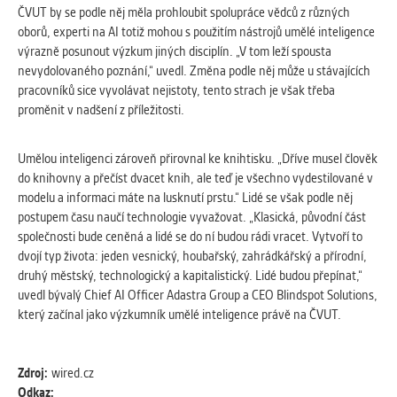
vždy aktivní.
ČVUT by se podle něj měla prohloubit spolupráce vědců z různých
oborů, experti na AI totiž mohou s použitím nástrojů umělé inteligence
výrazně posunout výzkum jiných disciplín. „V tom leží spousta
ANALYTICKÉ
nevydolovaného poznání,“ uvedl. Změna podle něj může u stávajících
Slouží pro získávání anonymizovaných
pracovníků sice vyvolávat nejistoty, tento strach je však třeba
statistických údajů, které nám pomáhají
proměnit v nadšení z příležitosti.
vylepšovat naše aplikace. Zpravidla jde o
cookies systémů třetích stran, které k
těmto účelům využíváme.
Umělou inteligenci zároveň přirovnal ke knihtisku. „Dříve musel člověk
do knihovny a přečíst dvacet knih, ale teď je všechno vydestilované v
modelu a informaci máte na lusknutí prstu.“ Lidé se však podle něj
MARKETINGOVÉ
postupem času naučí technologie vyvažovat. „Klasická, původní část
Využívané za účelem zobrazení
společnosti bude ceněná a lidé se do ní budou rádi vracet. Vytvoří to
správných nabídek a cílení obsahu podle
dvojí typ života: jeden vesnický, houbařský, zahrádkářský a přírodní,
Vašich preferencí. Zpravidla jde o
druhý městský, technologický a kapitalistický. Lidé budou přepínat,“
cookies systémů třetích stran, které nám
uvedl bývalý Chief AI Officer Adastra Group a CEO Blindspot Solutions,
s analýzou uživatelského chování
který začínal jako výzkumník umělé inteligence právě na ČVUT.
pomáhají.
Zdroj:
wired.cz
OSTATNÍ
Odkaz: