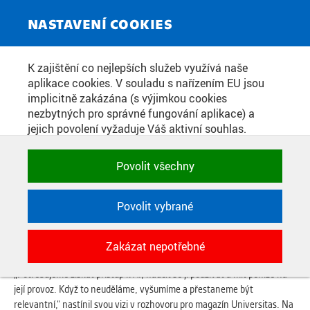
ZPRAVODAJSKÝ SERVIS
Toggle
NASTAVENÍ COOKIES
navigat
ONDŘEJ VANĚK SE Z
K zajištění co nejlepších služeb využívá naše
aplikace cookies. V souladu s nařízením EU jsou
AMERICKÉHO BYZNYSU VRACÍ NA
implicitně zakázána (s výjimkou cookies
ČVUT
nezbytných pro správné fungování aplikace) a
jejich povolení vyžaduje Váš aktivní souhlas.
Jedním klikem můžete všechny povolit nebo
zakázat, případně vybrat a povolit cookies podle
Datum zveřejnění:
2. 7. 2026
Povolit všechny
kategorie. Svoje rozhodnutí můžete samozřejmě
kdykoli změnit.
AI bude na ČVUT šéfovat Ondřej Vaněk z Blindspot Solutions.
„Potřebujeme získat přístup k AI (...) Když to neuděláme,
Povolit vybrané
vyšumíme a přestaneme být relevantní.“
POTŘEBNÉ
AI bude na ČVUT šéfovat spoluzakladatel firmy Blindspot Solutions
Zakázat nepotřebné
Technické cookies využívané aplikacemi
Ondřej Vaněk, kterého do Prahy povolal rektor Michal Pěchouček.
ČVUT pro uchování jejich nastavení,
„Potřebujeme získat přístup k AI, naučit se ji používat a mít peníze na
vlastností a identifikátorů relace. Jsou
její provoz. Když to neuděláme, vyšumíme a přestaneme být
nezbytné pro správné fungování a jsou
relevantní,“ nastínil svou vizi v rozhovoru pro magazín Universitas. Na