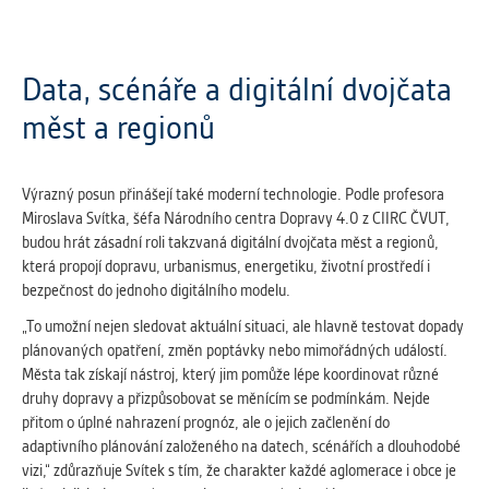
Data, scénáře a digitální dvojčata
měst a regionů
Výrazný posun přinášejí také moderní technologie. Podle profesora
Miroslava Svítka, šéfa Národního centra Dopravy 4.0 z CIIRC ČVUT,
budou hrát zásadní roli takzvaná digitální dvojčata měst a regionů,
která propojí dopravu, urbanismus, energetiku, životní prostředí i
bezpečnost do jednoho digitálního modelu.
„To umožní nejen sledovat aktuální situaci, ale hlavně testovat dopady
plánovaných opatření, změn poptávky nebo mimořádných událostí.
Města tak získají nástroj, který jim pomůže lépe koordinovat různé
druhy dopravy a přizpůsobovat se měnícím se podmínkám. Nejde
přitom o úplné nahrazení prognóz, ale o jejich začlenění do
adaptivního plánování založeného na datech, scénářích a dlouhodobé
vizi,“ zdůrazňuje Svítek s tím, že charakter každé aglomerace i obce je