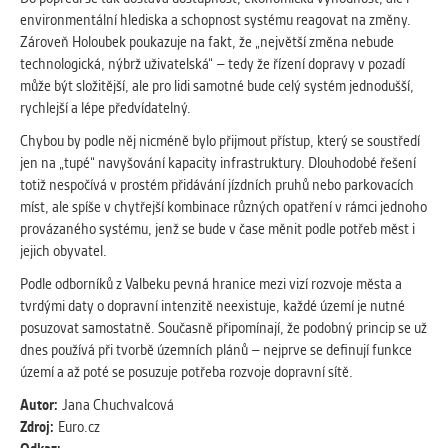
environmentální hlediska a schopnost systému reagovat na změny.
Zároveň Holoubek poukazuje na fakt, že „největší změna nebude
technologická, nýbrž uživatelská“ – tedy že řízení dopravy v pozadí
může být složitější, ale pro lidi samotné bude celý systém jednodušší,
rychlejší a lépe předvídatelný.
Chybou by podle něj nicméně bylo přijmout přístup, který se soustředí
jen na „tupé“ navyšování kapacity infrastruktury. Dlouhodobé řešení
totiž nespočívá v prostém přidávání jízdních pruhů nebo parkovacích
míst, ale spíše v chytřejší kombinace různých opatření v rámci jednoho
provázaného systému, jenž se bude v čase měnit podle potřeb měst i
jejich obyvatel.
Podle odborníků z Valbeku pevná hranice mezi vizí rozvoje města a
tvrdými daty o dopravní intenzitě neexistuje, každé území je nutné
posuzovat samostatně. Současně připomínají, že podobný princip se už
dnes používá při tvorbě územních plánů – nejprve se definují funkce
území a až poté se posuzuje potřeba rozvoje dopravní sítě.
Autor:
Jana Chuchvalcová
Zdroj:
Euro.cz