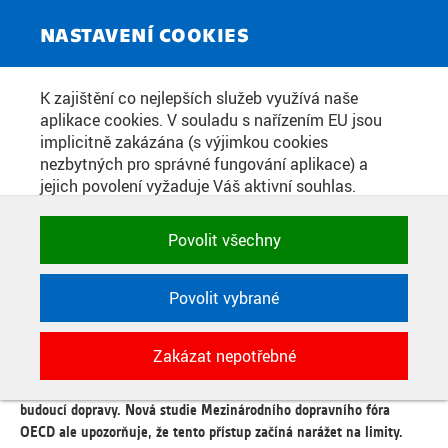
ZPRAVODAJSKÝ SERVIS
Toggle
NASTAVENÍ COOKIES
navigat
KONEC PLÁNOVÁNÍ PODLE
K zajištění co nejlepších služeb využívá naše
aplikace cookies. V souladu s nařízením EU jsou
KOLON? BUDOUCNOST DOPRAVY
implicitně zakázána (s výjimkou cookies
SE NEBUDE ŘÍDIT POČTEM AUT,
nezbytných pro správné fungování aplikace) a
jejich povolení vyžaduje Váš aktivní souhlas.
ALE TÍM, JAK CHCEME VE
Jedním klikem můžete všechny povolit nebo
MĚSTECH V DALŠÍCH LETECH ŽÍT
zakázat, případně vybrat a povolit cookies podle
Povolit všechny
kategorie. Svoje rozhodnutí můžete samozřejmě
kdykoli změnit.
Povolit vybrané
Datum zveřejnění:
22. 6. 2026
POTŘEBNÉ
Kolony, rostoucí počet aut a stále složitější dopravní modely.
Zakázat nepotřebné
Technické cookies využívané aplikacemi
Dlouhá léta se evropská města snažila na jejich rovnováhu
ČVUT pro uchování jejich nastavení,
reagovat především stavbou nové infrastruktury podle prognóz
vlastností a identifikátorů relace. Jsou
budoucí dopravy. Nová studie Mezinárodního dopravního fóra
nezbytné pro správné fungování a jsou
OECD ale upozorňuje, že tento přístup začíná narážet na limity.