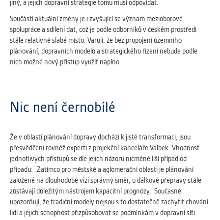
jiný, a jejich dopravní strategie tomu musí odpovídat.
Součástí aktuální změny je i zvyšující se význam mezioborové
spolupráce a sdílení dat, což je podle odborníků v českém prostředí
stále relativně slabé místo. Varují, že bez propojení územního
plánování, dopravních modelů a strategického řízení nebude podle
nich možné nový přístup využít naplno.
Nic není černobílé
Že v oblasti plánování dopravy dochází k jisté transformaci, jsou
přesvědčeni rovněž experti z projekční kanceláře Valbek. Vhodnost
jednotlivých přístupů se dle jejich názoru nicméně liší případ od
případu: „Zatímco pro městské a aglomerační oblasti je plánování
založené na dlouhodobé vizi správný směr, u dálkové přepravy stále
zůstávají důležitým nástrojem kapacitní prognózy.“ Současně
upozorňují, že tradiční modely nejsou s to dostatečně zachytit chování
lidí a jejich schopnost přizpůsobovat se podmínkám v dopravní síti