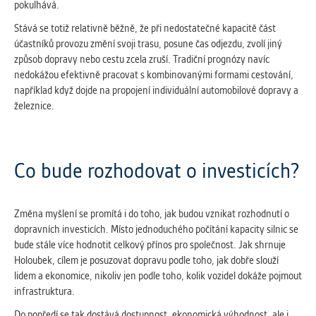
pokulhává.
Stává se totiž relativně běžně, že při nedostatečné kapacitě část
účastníků provozu změní svoji trasu, posune čas odjezdu, zvolí jiný
způsob dopravy nebo cestu zcela zruší. Tradiční prognózy navíc
nedokážou efektivně pracovat s kombinovanými formami cestování,
například když dojde na propojení individuální automobilové dopravy a
železnice.
Co bude rozhodovat o investicích?
Změna myšlení se promítá i do toho, jak budou vznikat rozhodnutí o
dopravních investicích. Místo jednoduchého počítání kapacity silnic se
bude stále více hodnotit celkový přínos pro společnost. Jak shrnuje
Holoubek, cílem je posuzovat dopravu podle toho, jak dobře slouží
lidem a ekonomice, nikoliv jen podle toho, kolik vozidel dokáže pojmout
infrastruktura.
Do popředí se tak dostává dostupnost, ekonomická výhodnost, ale i