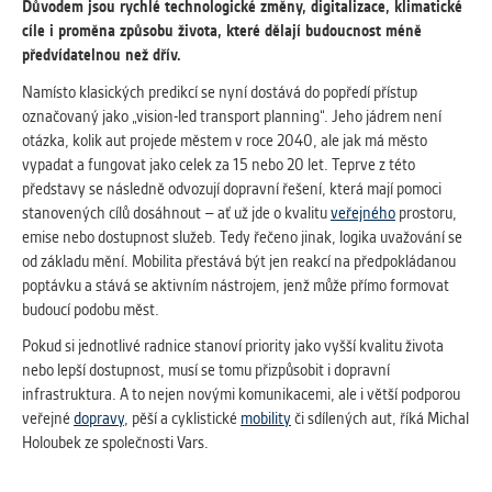
vždy aktivní.
Důvodem jsou rychlé technologické změny, digitalizace, klimatické
cíle i proměna způsobu života, které dělají budoucnost méně
předvídatelnou než dřív.
ANALYTICKÉ
Namísto klasických predikcí se nyní dostává do popředí přístup
Slouží pro získávání anonymizovaných
označovaný jako „vision-led transport planning“. Jeho jádrem není
statistických údajů, které nám pomáhají
otázka, kolik aut projede městem v roce 2040, ale jak má město
vylepšovat naše aplikace. Zpravidla jde o
vypadat a fungovat jako celek za 15 nebo 20 let. Teprve z této
cookies systémů třetích stran, které k
představy se následně odvozují dopravní řešení, která mají pomoci
těmto účelům využíváme.
stanovených cílů dosáhnout – ať už jde o kvalitu
veřejného
prostoru,
emise nebo dostupnost služeb. Tedy řečeno jinak, logika uvažování se
od základu mění. Mobilita přestává být jen reakcí na předpokládanou
MARKETINGOVÉ
poptávku a stává se aktivním nástrojem, jenž může přímo formovat
Využívané za účelem zobrazení
budoucí podobu měst.
správných nabídek a cílení obsahu podle
Vašich preferencí. Zpravidla jde o
Pokud si jednotlivé radnice stanoví priority jako vyšší kvalitu života
cookies systémů třetích stran, které nám
nebo lepší dostupnost, musí se tomu přizpůsobit i dopravní
s analýzou uživatelského chování
infrastruktura. A to nejen novými komunikacemi, ale i větší podporou
pomáhají.
veřejné
dopravy
, pěší a cyklistické
mobility
či sdílených aut, říká Michal
Holoubek ze společnosti Vars.
OSTATNÍ