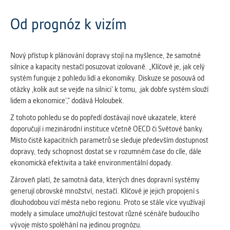
Cookies, které aplikace nedokáže zařadit.
Naším cílem je, aby tato kategorie
Od prognóz k vizím
zůstala prázdná a všechny cookies byly
přiřazeny do některé z kategorií
uvedených výše.
Nový přístup k plánování dopravy stojí na myšlence, že samotné
silnice a kapacity nestačí posuzovat izolovaně. „Klíčové je, jak celý
systém funguje z pohledu lidí a ekonomiky. Diskuze se posouvá od
otázky ‚kolik aut se vejde na silnici‘ k tomu, ‚jak dobře systém slouží
lidem a ekonomice‘,“ dodává Holoubek.
Z tohoto pohledu se do popředí dostávají nové ukazatele, které
doporučují i mezinárodní instituce včetně OECD či Světové banky.
Místo čistě kapacitních parametrů se sleduje především dostupnost
dopravy, tedy schopnost dostat se v rozumném čase do cíle, dále
ekonomická efektivita a také environmentální dopady.
Zároveň platí, že samotná data, kterých dnes dopravní systémy
generují obrovské množství, nestačí. Klíčové je jejich propojení s
dlouhodobou vizí města nebo regionu. Proto se stále více využívají
modely a simulace umožňující testovat různé scénáře budoucího
vývoje místo spoléhání na jedinou prognózu.