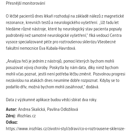
Přesnější monitorování
O léčbě pacientů dnes lékaři rozhodují na základě nálezů z magnetické
rezonance, krevních testů a neurologického vyšetření. „Už řadu let
hledáme různé nástroje, které by neurologický stav pacienta popsaly
podrobněji než samotné neurologické vyšetření,“ říká vedoucí Centra
vysoce specializované péče pro roztroušenou sklerózu Všeobecné
fakultní nemocnice Eva Kubala-Havrdová.
„Analýza řeči je jedním z nástrojů, pomocí kterých bychom mohli
posuzovat vývoj choroby. Poskytla by nám data, díky nimž bychom
mohli včas poznat, jestli není potřeba léčbu změnit. Pozvolnou progresi
nezávislou na atakách dnes neumíme dobře rozpoznat. Kdyby se to
podařilo dřív, možná bychom mohli zasáhnout,“ dodává.
Data z výzkumné aplikace budou vědci sbírat dva roky.
Autor:
Andrea Skalická, Pavlína Odložilová
Zdroj:
iRozhlas.cz
Odkaz:
https://www.irozhlas.cz/zivotni-styl/zdravi/co-o-roztrousene-skleroze-