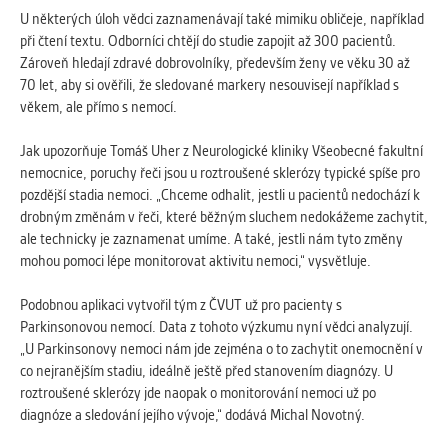
Cookies, které aplikace nedokáže zařadit.
U některých úloh vědci zaznamenávají také mimiku obličeje, například
Naším cílem je, aby tato kategorie
při čtení textu. Odborníci chtějí do studie zapojit až 300 pacientů.
zůstala prázdná a všechny cookies byly
Zároveň hledají zdravé dobrovolníky, především ženy ve věku 30 až
přiřazeny do některé z kategorií
70 let, aby si ověřili, že sledované markery nesouvisejí například s
uvedených výše.
věkem, ale přímo s nemocí.
Jak upozorňuje Tomáš Uher z Neurologické kliniky Všeobecné fakultní
nemocnice, poruchy řeči jsou u roztroušené sklerózy typické spíše pro
pozdější stadia nemoci. „Chceme odhalit, jestli u pacientů nedochází k
drobným změnám v řeči, které běžným sluchem nedokážeme zachytit,
ale technicky je zaznamenat umíme. A také, jestli nám tyto změny
mohou pomoci lépe monitorovat aktivitu nemoci,“ vysvětluje.
Podobnou aplikaci vytvořil tým z ČVUT už pro pacienty s
Parkinsonovou nemocí. Data z tohoto výzkumu nyní vědci analyzují.
„U Parkinsonovy nemoci nám jde zejména o to zachytit onemocnění v
co nejranějším stadiu, ideálně ještě před stanovením diagnózy. U
roztroušené sklerózy jde naopak o monitorování nemoci už po
diagnóze a sledování jejího vývoje,“ dodává Michal Novotný.