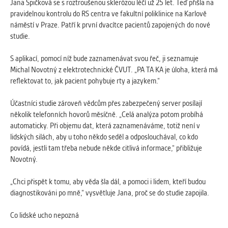
vždy aktivní.
Jana Špičková se s roztroušenou sklerózou léčí už 25 let. Teď přišla na
pravidelnou kontrolu do RS centra ve fakultní poliklinice na Karlově
náměstí v Praze. Patří k první dvacítce pacientů zapojených do nové
ANALYTICKÉ
studie.
Slouží pro získávání anonymizovaných
statistických údajů, které nám pomáhají
S aplikací, pomocí níž bude zaznamenávat svou řeč, ji seznamuje
vylepšovat naše aplikace. Zpravidla jde o
Michal Novotný z elektrotechnické ČVUT. „PA TA KA je úloha, která má
cookies systémů třetích stran, které k
reflektovat to, jak pacient pohybuje rty a jazykem.“
těmto účelům využíváme.
Účastníci studie zároveň vědcům přes zabezpečený server posílají
několik telefonních hovorů měsíčně. „Celá analýza potom probíhá
MARKETINGOVÉ
automaticky. Při objemu dat, která zaznamenáváme, totiž není v
Využívané za účelem zobrazení
lidských silách, aby u toho někdo seděl a odposlouchával, co kdo
správných nabídek a cílení obsahu podle
povídá, jestli tam třeba nebude někde citlivá informace,“ přibližuje
Vašich preferencí. Zpravidla jde o
Novotný.
cookies systémů třetích stran, které nám
s analýzou uživatelského chování
„Chci přispět k tomu, aby věda šla dál, a pomoci i lidem, kteří budou
pomáhají.
diagnostikováni po mně,“ vysvětluje Jana, proč se do studie zapojila.
Co lidské ucho nepozná
OSTATNÍ