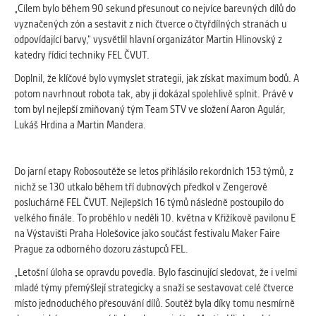
vždy aktivní.
„Cílem bylo během 90 sekund přesunout co nejvíce barevných dílů do
vyznačených zón a sestavit z nich čtverce o čtyřdílných stranách u
odpovídající barvy,“ vysvětlil hlavní organizátor Martin Hlinovský z
ANALYTICKÉ
katedry řídicí techniky FEL ČVUT.
Slouží pro získávání anonymizovaných
statistických údajů, které nám pomáhají
Doplnil, že klíčové bylo vymyslet strategii, jak získat maximum bodů. A
vylepšovat naše aplikace. Zpravidla jde o
potom navrhnout robota tak, aby ji dokázal spolehlivě splnit. Právě v
cookies systémů třetích stran, které k
tom byl nejlepší zmiňovaný tým Team STV ve složení Aaron Agulár,
těmto účelům využíváme.
Lukáš Hrdina a Martin Mandera.
MARKETINGOVÉ
Do jarní etapy Robosoutěže se letos přihlásilo rekordních 153 týmů, z
Využívané za účelem zobrazení
nichž se 130 utkalo během tří dubnových předkol v Zengerově
správných nabídek a cílení obsahu podle
posluchárně FEL ČVUT. Nejlepších 16 týmů následně postoupilo do
Vašich preferencí. Zpravidla jde o
velkého finále. To proběhlo v neděli 10. května v Křižíkově pavilonu E
cookies systémů třetích stran, které nám
na Výstavišti Praha Holešovice jako součást festivalu Maker Faire
s analýzou uživatelského chování
Prague za odborného dozoru zástupců FEL.
pomáhají.
„Letošní úloha se opravdu povedla. Bylo fascinující sledovat, že i velmi
mladé týmy přemýšlejí strategicky a snaží se sestavovat celé čtverce
místo jednoduchého přesouvání dílů. Soutěž byla díky tomu nesmírně
OSTATNÍ