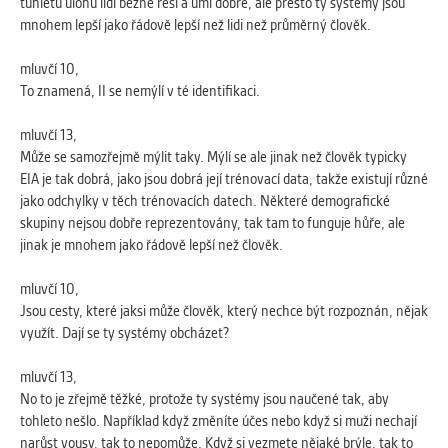
tuhletu úlohu lidi běžně řeší a umí dobře, ale přesto ty systémy jsou
mnohem lepší jako řádově lepší než lidi než průměrný člověk.
mluvčí 10,
To znamená, II se nemýlí v té identifikaci.
mluvčí 13,
Může se samozřejmě mýlit taky. Mýlí se ale jinak než člověk typicky
EIA je tak dobrá, jako jsou dobrá její trénovací data, takže existují různé
jako odchylky v těch trénovacích datech. Některé demografické
skupiny nejsou dobře reprezentovány, tak tam to funguje hůře, ale
jinak je mnohem jako řádově lepší než člověk.
mluvčí 10,
Jsou cesty, které jaksi může člověk, který nechce být rozpoznán, nějak
využít. Dají se ty systémy obcházet?
mluvčí 13,
No to je zřejmě těžké, protože ty systémy jsou naučené tak, aby
tohleto nešlo. Například když změníte účes nebo když si muži nechají
narůst vousy, tak to nepomůže. Když si vezmete nějaké brýle, tak to