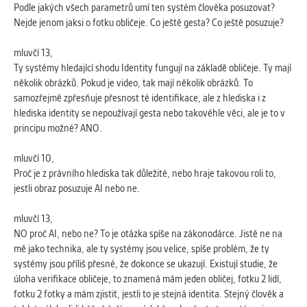
Podle jakých všech parametrů umí ten systém člověka posuzovat?
Nejde jenom jaksi o fotku obličeje. Co ještě gesta? Co ještě posuzuje?
mluvčí 13,
Ty systémy hledající shodu Identity fungují na základě obličeje. Ty mají
několik obrázků. Pokud je video, tak mají několik obrázků. To
samozřejmě zpřesňuje přesnost té identifikace, ale z hlediska i z
hlediska identity se nepoužívají gesta nebo takovéhle věci, ale je to v
principu možné? ANO.
mluvčí 10,
Proč je z právního hlediska tak důležité, nebo hraje takovou roli to,
jestli obraz posuzuje AI nebo ne.
mluvčí 13,
NO proč AI, nebo ne? To je otázka spíše na zákonodárce. Jistě ne na
mě jako technika, ale ty systémy jsou velice, spíše problém, že ty
systémy jsou příliš přesné, že dokonce se ukazují. Existují studie, že
úloha verifikace obličeje, to znamená mám jeden obličej, fotku 2 lidí,
fotku 2 fotky a mám zjistit, jestli to je stejná identita. Stejný člověk a