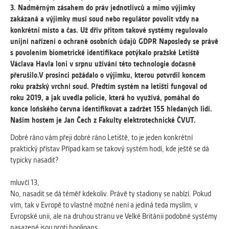
vždy aktivní.
3. Nadměrným zásahem do práv jednotlivců a mimo výjimky
zakázaná a výjimky musí soud nebo regulátor povolit vždy na
konkrétní místo a čas. Už dřív přitom takové systémy regulovalo
ANALYTICKÉ
unijní nařízení o ochraně osobních údajů GDPR Naposledy se právě
Slouží pro získávání anonymizovaných
s povolením biometrické identifikace potýkalo pražské Letiště
statistických údajů, které nám pomáhají
Václava Havla loni v srpnu užívání této technologie dočasně
vylepšovat naše aplikace. Zpravidla jde o
přerušilo.V prosinci požádalo o výjimku, kterou potvrdil koncem
cookies systémů třetích stran, které k
roku pražský vrchní soud. Předtím systém na letišti fungoval od
těmto účelům využíváme.
roku 2019, a jak uvedla policie, která ho využívá, pomáhal do
konce loňského června identifikovat a zadržet 155 hledaných lidí.
Naším hostem je Jan Čech z Fakulty elektrotechnické ČVUT.
MARKETINGOVÉ
Využívané za účelem zobrazení
Dobré ráno vám přeji dobré ráno Letiště, to je jeden konkrétní
správných nabídek a cílení obsahu podle
praktický přístav Případ kam se takový systém hodí, kde ještě se dá
Vašich preferencí. Zpravidla jde o
typicky nasadit?
cookies systémů třetích stran, které nám
s analýzou uživatelského chování
mluvčí 13,
pomáhají.
No, nasadit se dá téměř kdekoliv. Právě ty stadiony se nabízí. Pokud
vím, tak v Evropě to vlastně možné není a jediná teda myslím, v
Evropské unii, ale na druhou stranu ve Velké Británii podobné systémy
OSTATNÍ
nasazené jsou proti hooligans.