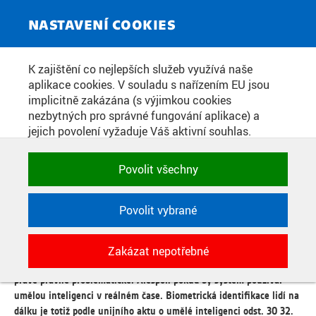
ZPRAVODAJSKÝ SERVIS
Toggle
NASTAVENÍ COOKIES
navigat
JAN ČECH Z FAKULTY
K zajištění co nejlepších služeb využívá naše
aplikace cookies. V souladu s nařízením EU jsou
ELEKTROTECHNICKÉ ČVUT
implicitně zakázána (s výjimkou cookies
HOSTEM POŘADU STUDIO 6 NA
nezbytných pro správné fungování aplikace) a
jejich povolení vyžaduje Váš aktivní souhlas.
ČT 24
Jedním klikem můžete všechny povolit nebo
zakázat, případně vybrat a povolit cookies podle
Povolit všechny
kategorie. Svoje rozhodnutí můžete samozřejmě
Datum zveřejnění:
15. 5. 2026
kdykoli změnit.
Povolit vybrané
Hlídají ulice Průmyslové nebo kriticky důležité areály nebo třeba
stadiony. Po sobotním incidentu na pražském stadionu v Edenu by
POTŘEBNÉ
chtěl slávistický klub spustit dokonce systém, který dokáže v
Zakázat nepotřebné
Technické cookies využívané aplikacemi
kamerovém záznamu rozpoznávat i konkrétní obličej, i když je to
ČVUT pro uchování jejich nastavení,
právě právně problematické. Alespoň pokud by systém používal
vlastností a identifikátorů relace. Jsou
umělou inteligenci v reálném čase. Biometrická identifikace lidí na
nezbytné pro správné fungování a jsou
dálku je totiž podle unijního aktu o umělé inteligenci odst. 30 32.