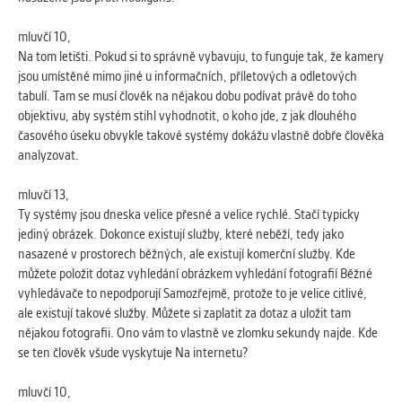
Cookies, které aplikace nedokáže zařadit.
Naším cílem je, aby tato kategorie
mluvčí 10,
zůstala prázdná a všechny cookies byly
Na tom letišti. Pokud si to správně vybavuju, to funguje tak, že kamery
přiřazeny do některé z kategorií
jsou umístěné mimo jiné u informačních, příletových a odletových
uvedených výše.
tabulí. Tam se musí člověk na nějakou dobu podívat právě do toho
objektivu, aby systém stihl vyhodnotit, o koho jde, z jak dlouhého
časového úseku obvykle takové systémy dokážu vlastně dobře člověka
analyzovat.
mluvčí 13,
Ty systémy jsou dneska velice přesné a velice rychlé. Stačí typicky
jediný obrázek. Dokonce existují služby, které neběží, tedy jako
nasazené v prostorech běžných, ale existují komerční služby. Kde
můžete položit dotaz vyhledání obrázkem vyhledání fotografií Běžné
vyhledávače to nepodporují Samozřejmě, protože to je velice citlivé,
ale existují takové služby. Můžete si zaplatit za dotaz a uložit tam
nějakou fotografii. Ono vám to vlastně ve zlomku sekundy najde. Kde
se ten člověk všude vyskytuje Na internetu?
mluvčí 10,