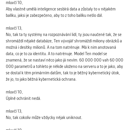
mluvčí 10,
Aby vlastně umělá inteligence sesbírá data a zůstaly to v nějakém
balíku, jaksi je zabezpečeno, aby to z toho balíku nešlo dál.
mluvčí 13,
No, tak ta ty systémy na rozpoznávání lidí, ty jsou naučené tak, že se
shromáždí nějaké databáze, Ten vývojář shromáždí miliony obrázků a
možná i desítky milionů. A na tom natrénuje. Má k nim anotovaná
data, co je to za identitu. A to natrénuje. Model Ten model se
znamená, že se nastaví něco jako já nevím. 60 000 000 vah 60 000
000 parametrů a tohleto je někde uloženo na serveru a to je jako, aby
se dostal k těm primárním datům, tak to je běžný kybernetický útok,
že jo, to jako běžná kybernetická ochrana.
mluvčí 10,
Úplně ochránit nedá.
mluvčí 13,
No, tak cokoliv může vždycky nějak uniknout.