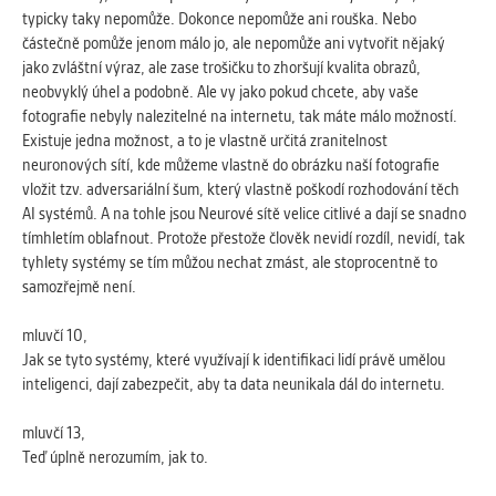
typicky taky nepomůže. Dokonce nepomůže ani rouška. Nebo
částečně pomůže jenom málo jo, ale nepomůže ani vytvořit nějaký
jako zvláštní výraz, ale zase trošičku to zhoršují kvalita obrazů,
neobvyklý úhel a podobně. Ale vy jako pokud chcete, aby vaše
fotografie nebyly nalezitelné na internetu, tak máte málo možností.
Existuje jedna možnost, a to je vlastně určitá zranitelnost
neuronových sítí, kde můžeme vlastně do obrázku naší fotografie
vložit tzv. adversariální šum, který vlastně poškodí rozhodování těch
AI systémů. A na tohle jsou Neurové sítě velice citlivé a dají se snadno
tímhletím oblafnout. Protože přestože člověk nevidí rozdíl, nevidí, tak
tyhlety systémy se tím můžou nechat zmást, ale stoprocentně to
samozřejmě není.
mluvčí 10,
Jak se tyto systémy, které využívají k identifikaci lidí právě umělou
inteligenci, dají zabezpečit, aby ta data neunikala dál do internetu.
mluvčí 13,
Teď úplně nerozumím, jak to.