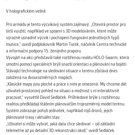
Cookies, které aplikace nedokáže zařadit.
Naším cílem je, aby tato kategorie
V holografickém velíně
zůstala prázdná a všechny cookies byly
přiřazeny do některé z kategorií
Pro armádu je tento výcvikový systém zajímavý. „Otevírá prostor pro
uvedených výše.
širší využití, například ve spojení s 3D modelováním, které může
výrazně usnadnit výcvik i pochopení fungování jednotlivých typů
munice,“ uvedl podplukovník Martin Turek, náčelník Centra technické
a informační podpory 15. ženijního praporu.
Vývojáři na akci představili také rozšířenou realitu HOLO-Swarm, která
umožní pomocí speciálních brýlí snazší orientaci a plánování na bojišti.
Stávající technologie na sledování situace v terénu zůstává dnes
založená na dvourozměrných mapách.
„Klasické mapy jsou ploché a práce s nimi je omezená. My chceme dát
uživateli prostorový pohled na situaci a možnost s ní interaktivně
pracovat,“ vysvětlil David Sedláček. Průhledové brýle s rozšířenou
realitou předkládají štábním plánovačům trojrozměrný model terénu.
Systém zobrazuje pohyb jednotek, například rojů dronů, jejich
plánované trasy i aktuální stav.
„Uživatel si může vybrat, jaká data chce sledovat – od základní
telemetrie až po detailní 3D rekonstrukci okolí,“ uvedl Sedláček.