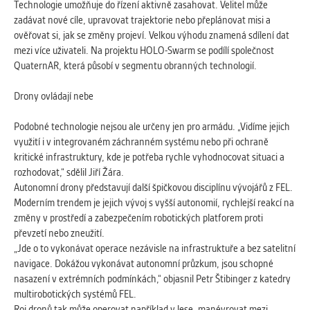
Technologie umožňuje do řízení aktivně zasahovat. Velitel může
zadávat nové cíle, upravovat trajektorie nebo přeplánovat misi a
ověřovat si, jak se změny projeví. Velkou výhodu znamená sdílení dat
mezi více uživateli. Na projektu HOLO-Swarm se podílí společnost
QuaternAR, která působí v segmentu obranných technologií.
Drony ovládají nebe
Podobné technologie nejsou ale určeny jen pro armádu. „Vidíme jejich
využití i v integrovaném záchranném systému nebo při ochraně
kritické infrastruktury, kde je potřeba rychle vyhodnocovat situaci a
rozhodovat,“ sdělil Jiří Žára.
Autonomní drony představují další špičkovou disciplínu vývojářů z FEL.
Moderním trendem je jejich vývoj s vyšší autonomií, rychlejší reakcí na
změny v prostředí a zabezpečením robotických platforem proti
převzetí nebo zneužití.
„Jde o to vykonávat operace nezávisle na infrastruktuře a bez satelitní
navigace. Dokážou vykonávat autonomní průzkum, jsou schopné
nasazení v extrémních podmínkách,“ objasnil Petr Štibinger z katedry
multirobotických systémů FEL.
Roj dronů tak může operovat například v lese, manévrovat mezi