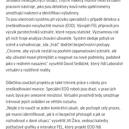
vždy aktivní.
Simulace nebezpečných situací, chytré makety munice nebo virtuální
pracovní nástroje, jako jsou detektory kovů nebo spektrometry
umožňující nalezení a identifikaci výbušniny.
ANALYTICKÉ
To jsou vlastnosti systému při výcviku specialistů v případě detekce a
Slouží pro získávání anonymizovaných
zneškodňování nevybuchlé munice (EOD). Vývojáři FEL připravili pro
statistických údajů, které nám pomáhají
výcvik pyrotechniků scénáře, které nejsou statické. Významnou roli
vylepšovat naše aplikace. Zpravidla jde o
při nich hraje analýza chování uživatele. Systém sleduje pohyb ve
cookies systémů třetích stran, které k
scéně a vyhodnocuje, zda „hráč“ dodržel bezpečnostní postupy.
těmto účelům využíváme.
„Chceme, aby výcvik nestál na pouhém zapamatování scénáře, ale
aby uživatel musel přemýšlet a reagovat na nové podmínky, podobně
jako v reálném nasazení,“ vysvětlil David Sedláček, který řídí Laboratoř
MARKETINGOVÉ
virtuální a rozšířené reality.
Využívané za účelem zobrazení
správných nabídek a cílení obsahu podle
Důležitou součástí projektu je také trénink práce s roboty pro
Vašich preferencí. Zpravidla jde o
zneškodňování munice. Speciální EOD roboti jsou drazí, v praxi jich
cookies systémů třetích stran, které nám
navíc bývá jen omezené množství. Virtuální prostředí tedy umožňuje
s analýzou uživatelského chování
trénovat jejich ovládání ve větším rozsahu.
pomáhají.
„Nejde o to naučit se jeden konkrétní zásah, ale pochopit celý proces,
jak munici identifikovat, jak k ní bezpečně přistoupit a jak se
rozhodnout v dané situaci,“ vysvětlil Jiří Žára, vedoucí katedry
OSTATNÍ
počítačové grafiky a interakce FEL, který projekt EOD řídí.