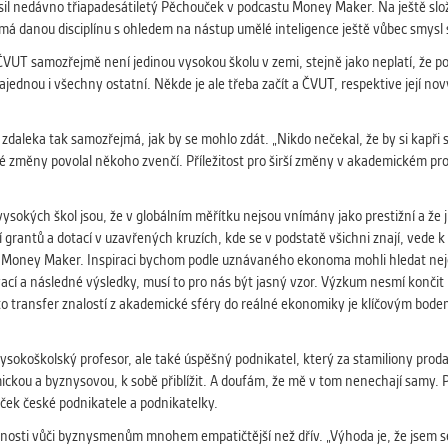
 získávání anonymizovaných statistických údajů, které n
sil nedávno třiapadesátiletý Pěchouček v podcastu Money Maker. Na ještě složitě
lepšovat naše aplikace. Zpravidla jde o cookies systémů třetí
 má danou disciplínu s ohledem na nástup umělé inteligence ještě vůbec smysl
é k těmto účelům využíváme.
ČVUT samozřejmě není jedinou vysokou školu v zemi, stejně jako neplatí, že p
jednou i všechny ostatní. Někde je ale třeba začít a ČVUT, respektive její nov
GOVÉ
za účelem zobrazení správných nabídek a cílení obsahu pod
daleka tak samozřejmá, jak by se mohlo zdát. „Nikdo nečekal, že by si kapři sa
rencí. Zpravidla jde o cookies systémů třetích stran, které nám
změny povolal někoho zvenčí. Příležitost pro širší změny v akademickém pros
ivatelského chování pomáhají.
 vysokých škol jsou, že v globálním měřítku nejsou vnímány jako prestižní a ž
antů a dotací v uzavřených kruzích, kde se v podstatě všichni znají, vede k
u Money Maker. Inspiraci bychom podle uznávaného ekonoma mohli hledat nejen
eré aplikace nedokáže zařadit. Naším cílem je, aby tato kategor
ací a následné výsledky, musí to pro nás být jasný vzor. Výzkum nesmí končit
zdná a všechny cookies byly přiřazeny do některé z kategor
 transfer znalostí z akademické sféry do reálné ekonomiky je klíčovým bod
ýše.
ysokoškolský profesor, ale také úspěšný podnikatel, který za stamiliony prodal
u a byznysovou, k sobě přiblížit. A doufám, že mě v tom nenechají samy. Po
ček české podnikatele a podnikatelky.
nosti vůči byznysmenům mnohem empatičtější než dřív. „Výhoda je, že jsem sedě