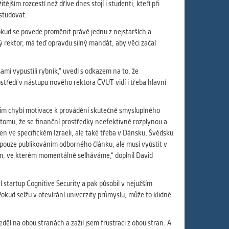
ám
jším rozcestí než dříve dnes stojí i studenti, kteří při
ch
 studovat.
okud se povede proměnit právě jednu z nejstarších a
ý rektor, má teď opravdu silný mandát, aby věci začal
le
mi vypustili rybník,“ uvedl s odkazem na to, že
 s
tředí v nástupu nového rektora ČVUT vidí i třeba hlavní
e jim chybí motivace k provádění skutečně smysluplného
 tomu, že se finanční prostředky neefektivně rozplynou a
 ve specifickém Izraeli, ale také třeba v Dánsku, Švédsku
ie
 pouze publikováním odborného článku, ale musí vyústit v
ií
em, ve kterém momentálně selháváme,“ doplnil David
 startup Cognitive Security a pak působil v nejužším
kud selžu v otevírání univerzity průmyslu, může to klidně
l na obou stranách a zažil jsem frustraci z obou stran. A