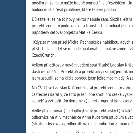
myslím si, že mi to může hodně pomoct,“ je přesvědčen. Un
budoucnost a řešit problémy, které teprve přijdou.
Důležité je, že na to nový rektor nebude sám. Složil si el
prorektorem pro podnikavost a transfer technologií je Jakub
naposledy šéfoval projektu Matika Česku.
„Když za mnou přišel Michal Pěchouček s nabídkou, abych se
příštích dvacet let se nebude opakovat. Je možné změnit věc
CzechCrunch.
Velkou příležitost v novém vedení spatřil také Ladislav Kri
dosti netradiční. Prorektoři a prorektorky (zatím) jen tak m
jsem usoudil, že na klid a pohodu jsem ještě moc mladý. A ž
Na ČVUT se Ladislav Krištoufek stal prorektorem pro zahra
částečně i narativ, že toto je ten ‚one shot‘ pro české vysok
‚venek‘ a vytvořit tím dynamický a heterogenní tým, který s
Vedle již jmenovaných doplňují silný prorektorský tým také
odbornice na AI v mechanice Anna Kučerová (studium a vzdě
(strategický rozvoj), odborník na mechaniku Jan Zeman (vě