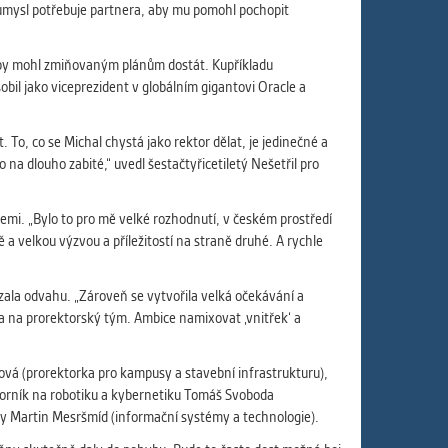
průmysl potřebuje partnera, aby mu pomohl pochopit
, aby mohl zmiňovaným plánům dostát. Kupříkladu
obil jako viceprezident v globálním gigantovi Oracle a
To, co se Michal chystá jako rektor dělat, je jedinečné a
na dlouho zabité,“ uvedl šestačtyřicetiletý Nešetřil pro
 zemi. „Bylo to pro mě velké rozhodnutí, v českém prostředí
 a velkou výzvou a příležitostí na straně druhé. A rychle
zala odvahu. „Zároveň se vytvořila velká očekávání a
ýzva na prorektorský tým. Ambice namixovat ‚vnitřek‘ a
rová (prorektorka pro kampusy a stavební infrastrukturu),
dborník na robotiku a kybernetiku Tomáš Svoboda
ury Martin Mesršmíd (informační systémy a technologie).