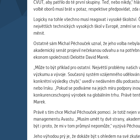
Slouží pro
ČVUT, aby patřilo do té první skupiny. Teď, nebo nikdy,“ hlá
pomáhají vy
volbě oborů musí brát v potaz, respektive předpovídat, zda
stran, kter
Logicky na tohle všechno musí reagovat i vysoké školství. 
největších technických vysokých škol v Evropě, změní se na
měnit.
MARKETIN
Využívané 
Ostatně sám Michal Pěchouček uznal, že jeho volba nebyla z
Vašich prefe
akademický senát projevil nečekanou odvahu a na potřebné 
analýzou už
ekonom společnosti Deloitte David Marek.
„Může to být příklad pro ostatní. Největší problémy našich
výzkumu a vývoje. Současný systém vzájemného udělování gr
OSTATNÍ
konkrétní výsledky chybí,“ uvedl v nedávném dílu podcast
Cookies, kt
nebo Irsku. „Pokud se podíváme na jejich míru podpory inov
zůstala prá
konkurenceschopný výrobek na globálním trhu. Právě tento
uvedených v
Marek.
Právě s tím chce Michal Pěchouček pomoci. Je totiž nejen v
managementu Avastu. „Musím umět ty dvě strany, akademicko
být i proto, že mi v tom průmysl nepomůže,“ vyzývá Pěchou
Jeho výhodou prý je, že dokáže být s ohledem na své zkuše