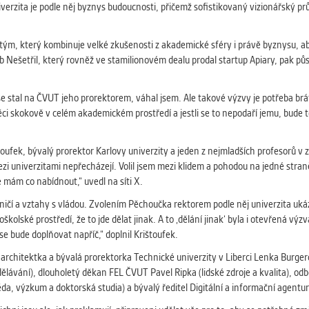
iverzita je podle něj byznys budoucnosti, přičemž sofistikovaný vizionářský 
itní tým, který kombinuje velké zkušenosti z akademické sféry i právě byznysu
 Nešetřil, který rovněž ve stamilionovém dealu prodal startup Apiary, pak půs
 stal na ČVUT jeho prorektorem, váhal jsem. Ale takové výzvy je potřeba brát. 
i skokově v celém akademickém prostředí a jestli se to nepodaří jemu, bude to 
štoufek, bývalý prorektor Karlovy univerzity a jeden z nejmladších profesorů v
ezi univerzitami nepřecházejí. Volil jsem mezi klidem a pohodou na jedné straně
e mám co nabídnout,“ uvedl na síti X.
ničí a vztahy s vládou. Zvolením Pěchoučka rektorem podle něj univerzita uká
oškolské prostředí, že to jde dělat jinak. A to ‚dělání jinak‘ byla i otevřená v
e bude doplňovat napříč,“ doplnil Krištoufek.
 architektka a bývalá prorektorka Technické univerzity v Liberci Lenka Burge
lávání), dlouholetý děkan FEL ČVUT Pavel Ripka (lidské zdroje a kvalita), o
da, výzkum a doktorská studia) a bývalý ředitel Digitální a informační agent