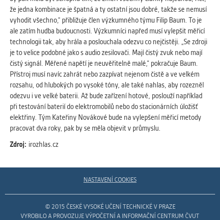
Cookies, které aplikace nedokáže zařadit.
že jedna kombinace je špatná a ty ostatní jsou dobré, takže se nemusí
Naším cílem je, aby tato kategorie
vyhodit všechno,“ přibližuje člen výzkumného týmu Filip Baum. To je
zůstala prázdná a všechny cookies byly
ale zatím hudba budoucnosti. Výzkumníci napřed musí vylepšit měřicí
přiřazeny do některé z kategorií
technologii tak, aby hrála a poslouchala odezvu co nejčistěji. „Se zdroji
uvedených výše.
je to velice podobné jako s audio zesilovači. Mají čistý zvuk nebo mají
čistý signál. Měřené napětí je neuvěřitelně malé,“ pokračuje Baum.
Přístroj musí navíc zahrát nebo zazpívat nejenom čistě a ve velkém
rozsahu, od hlubokých po vysoké tóny, ale také nahlas, aby rozezněl
odezvu i ve velké baterii. Až bude zařízení hotové, poslouží například
při testování baterií do elektromobilů nebo do stacionárních úložišť
elektřiny. Tým Kateřiny Novákové bude na vylepšení měřicí metody
pracovat dva roky, pak by se měla objevit v průmyslu.
Zdroj:
irozhlas.cz
NASTAVENÍ COOKIES
© 2015 ČESKÉ VYSOKÉ UČENÍ TECHNICKÉ V PRAZE
VYROBILO A PROVOZUJE VÝPOČETNÍ A INFORMAČNÍ CENTRUM ČVUT