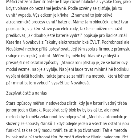
vždy aktivní.
Měřicí zařízení dovnitř baterie hraje různě hluboké a vysoké tóny, jako
když voláme do neznámé jeskyně. Podle ozvěny se zjišťuje, jak to
uvnitř vypadá. Výsledkem je křivka. „Znamená to jednotlivé
ANALYTICKÉ
atrochemické procesy uvnitř baterie. Máme tam oblouček, jehož tvar
Slouží pro získávání anonymizovaných
popisuje to, v jakém stavu jsou elektrody, takže se můžeme snažit
statistických údajů, které nám pomáhají
predikovat, jak dlouho ještě baterie vydrží,“ popisuje pro Radiožurnál
vylepšovat naše aplikace. Zpravidla jde o
Kateřina Nováková z Fakulty elektrotechnické ČVUT. Podrobnosti ale
cookies systémů třetích stran, které k
Nováková nechce příliš upřesňovat. Její tým spolu s firmou z průmyslu
těmto účelům využíváme.
usiluje o evropský patent. Měření by mělo být hlavně rychlejší a
přesnější než ostatní způsoby. „Standardní přístup je, že se bateriový
modul vezme, nabije a vybije. Nabíjení bude trvat minimálně hodinku,
MARKETINGOVÉ
vybíjení další hodinku, takže jsme se zaměřili na metodu, která během
Využívané za účelem zobrazení
pár minut baterii vybudí,“ vysvětluje Nováková.
správných nabídek a cílení obsahu podle
Zazpívat čistě a nahlas
Vašich preferencí. Zpravidla jde o
cookies systémů třetích stran, které nám
Starší způsoby měření nedovedou zjistit, kdy je v baterii vadný třeba
s analýzou uživatelského chování
jenom jeden článek. Rozebírat celý blok by bylo složité, ale nová
pomáhají.
metoda by to měla zvládnout bez odpojování. „Modul v automobilu je
složený ze spousty článků. I když odejde jeden a všechny ostatní jsou
funkční, tak se celý modul tváří, že už je po životnosti. Tahle metoda
OSTATNÍ
by pak měla být schopná tím, že změří všechny články najednou, říct,