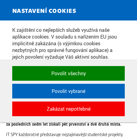
ZPRAVODAJSKÝ SERVIS
Toggle
NASTAVENÍ COOKIES
navigat
STARTUJE IT SPY 2026. FEL ČVUT
K zajištění co nejlepších služeb využívá naše
aplikace cookies. V souladu s nařízením EU jsou
CHCE NAVÁZAT NA PĚT VÍTĚZSTVÍ
implicitně zakázána (s výjimkou cookies
ZA POSLEDNÍCH SEDM LET
nezbytných pro správné fungování aplikace) a
jejich povolení vyžaduje Váš aktivní souhlas.
Jedním klikem můžete všechny povolit nebo
zakázat, případně vybrat a povolit cookies podle
Datum zveřejnění:
12. 6. 2026
Povolit všechny
kategorie. Svoje rozhodnutí můžete samozřejmě
kdykoli změnit.
Již sedmnáctý ročník prestižní česko-slovenské soutěže IT SPY
otevírá registrace nejlepších diplomových prací z oblasti
Povolit vybrané
informatiky a informačních technologií. Do soutěže každoročně
POTŘEBNÉ
vstupuje až 1500 diplomových prací z českých a slovenských
Zakázat nepotřebné
Technické cookies využívané aplikacemi
univerzit. Studenti a absolventi Fakulty elektrotechnické ČVUT v
ČVUT pro uchování jejich nastavení,
Praze přitom dlouhodobě patří mezi její nejúspěšnější účastníky –
vlastností a identifikátorů relace. Jsou
za posledních sedm let získali pět prvenství a dvě druhá místa.
nezbytné pro správné fungování a jsou
IT SPY každoročně představuje nejzajímavější studentské projekty