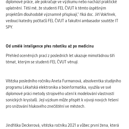
diplomové práce, ale pokračuje ve výzkumu nebo nachází praktické
Cookies, které aplikace nedokáže zařadit.
uplatnění. Těší mě, že studenti FEL ČVUT k těmto úspěšným
Naším cílem je, aby tato kategorie
projektům dlouhodobě významně přispívají,“ říká doc. Jiří Vokřínek,
zůstala prázdná a všechny cookies byly
vedoucí katedry počítačů FEL ČVUT a fakultní ambasador soutěže IT
přiřazeny do některé z kategorií
SPY.
uvedených výše.
Od umělé inteligence přes robotiku až po medicínu
Přehled oceněných prací z posledních let ukazuje mimořádnou šíři
témat, kterým se studenti FEL ČVUT věnují.
Vítězka posledního ročníku Aneta Furmanová, absolventka studijního
programu Lékařská elektronika a bioinformatika, využila ve své
diplomové práci metody strojového učení k modelování vlastností
sonických krystalů. Její výzkum může přispět k vývoji nových řešení
pro snižování hlukového znečištění ve městech.
Jindřiška Deckerová, vítězka ročníku 2021 a vůbec první žena, která