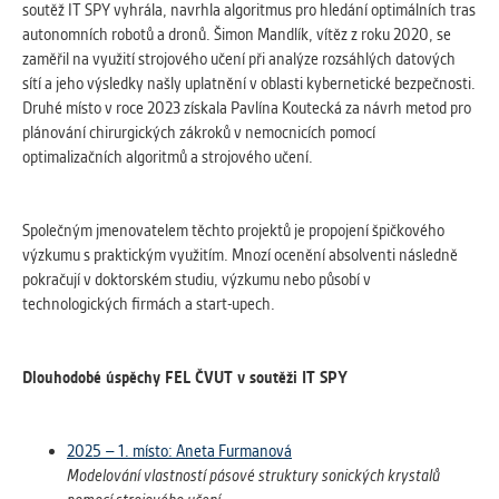
soutěž IT SPY vyhrála, navrhla algoritmus pro hledání optimálních tras
autonomních robotů a dronů. Šimon Mandlík, vítěz z roku 2020, se
zaměřil na využití strojového učení při analýze rozsáhlých datových
sítí a jeho výsledky našly uplatnění v oblasti kybernetické bezpečnosti.
Druhé místo v roce 2023 získala Pavlína Koutecká za návrh metod pro
plánování chirurgických zákroků v nemocnicích pomocí
optimalizačních algoritmů a strojového učení.
Společným jmenovatelem těchto projektů je propojení špičkového
výzkumu s praktickým využitím. Mnozí ocenění absolventi následně
pokračují v doktorském studiu, výzkumu nebo působí v
technologických firmách a start-upech.
Dlouhodobé úspěchy FEL ČVUT v soutěži IT SPY
2025 – 1. místo: Aneta Furmanová
Modelování vlastností pásové struktury sonických krystalů