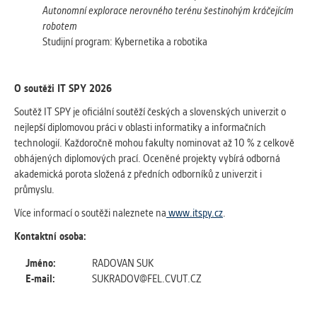
Autonomní explorace nerovného terénu šestinohým kráčejícím
robotem
Studijní program: Kybernetika a robotika
O soutěži IT SPY 2026
Soutěž IT SPY je oficiální soutěží českých a slovenských univerzit o
nejlepší diplomovou práci v oblasti informatiky a informačních
technologií. Každoročně mohou fakulty nominovat až 10 % z celkově
obhájených diplomových prací. Oceněné projekty vybírá odborná
akademická porota složená z předních odborníků z univerzit i
průmyslu.
Více informací o soutěži naleznete na
www.itspy.cz
.
Kontaktní osoba:
Jméno:
RADOVAN SUK
E-mail:
SUKRADOV@FEL.CVUT.CZ