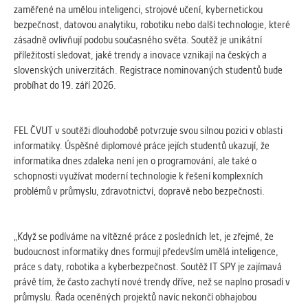
vždy aktivní.
zaměřené na umělou inteligenci, strojové učení, kybernetickou
bezpečnost, datovou analytiku, robotiku nebo další technologie, které
zásadně ovlivňují podobu současného světa. Soutěž je unikátní
ANALYTICKÉ
příležitostí sledovat, jaké trendy a inovace vznikají na českých a
Slouží pro získávání anonymizovaných
slovenských univerzitách. Registrace nominovaných studentů bude
statistických údajů, které nám pomáhají
probíhat do 19. září 2026.
vylepšovat naše aplikace. Zpravidla jde o
cookies systémů třetích stran, které k
těmto účelům využíváme.
FEL ČVUT v soutěži dlouhodobě potvrzuje svou silnou pozici v oblasti
informatiky. Úspěšné diplomové práce jejích studentů ukazují, že
informatika dnes zdaleka není jen o programování, ale také o
MARKETINGOVÉ
schopnosti využívat moderní technologie k řešení komplexních
Využívané za účelem zobrazení
problémů v průmyslu, zdravotnictví, dopravě nebo bezpečnosti.
správných nabídek a cílení obsahu podle
Vašich preferencí. Zpravidla jde o
cookies systémů třetích stran, které nám
„Když se podíváme na vítězné práce z posledních let, je zřejmé, že
s analýzou uživatelského chování
budoucnost informatiky dnes formují především umělá inteligence,
pomáhají.
práce s daty, robotika a kyberbezpečnost. Soutěž IT SPY je zajímavá
právě tím, že často zachytí nové trendy dříve, než se naplno prosadí v
průmyslu. Řada oceněných projektů navíc nekončí obhajobou
OSTATNÍ