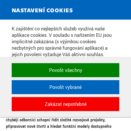
ZPRAVODAJSKÝ SERVIS
Toggle
NASTAVENÍ COOKIES
navigat
KRIZE BYDLENÍ POTŘEBUJE
K zajištění co nejlepších služeb využívá naše
aplikace cookies. V souladu s nařízením EU jsou
NOVÉ ODBORNÍKY. FAKULTA
implicitně zakázána (s výjimkou cookies
ARCHITEKTURY ČVUT OTEVÍRÁ
nezbytných pro správné fungování aplikace) a
jejich povolení vyžaduje Váš aktivní souhlas.
PROGRAM PLÁNOVÁNÍ A
Jedním klikem můžete všechny povolit nebo
DEVELOPMENT
zakázat, případně vybrat a povolit cookies podle
Povolit všechny
kategorie. Svoje rozhodnutí můžete samozřejmě
kdykoli změnit.
Povolit vybrané
Datum zveřejnění:
24. 2. 2026
POTŘEBNÉ
Fakulta architektury Českého vysokého učení technického v Praze
Zakázat nepotřebné
Technické cookies využívané aplikacemi
otevře v září 2026 nový studijní program Plánování a development.
ČVUT pro uchování jejich nastavení,
Reaguje na situaci, kdy českým městům i soukromému sektoru
vlastností a identifikátorů relace. Jsou
chybějí odborníci schopní řídit složité rozvojové projekty,
nezbytné pro správné fungování a jsou
připravovat nové čtvrti a hledat funkční modely dostupného