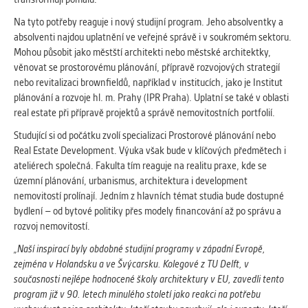
Cookies, které aplikace nedokáže zařadit.
Na tyto potřeby reaguje i nový studijní program. Jeho absolventky a
Naším cílem je, aby tato kategorie
absolventi najdou uplatnění ve veřejné správě i v soukromém sektoru.
zůstala prázdná a všechny cookies byly
Mohou působit jako městští architekti nebo městské architektky,
přiřazeny do některé z kategorií
věnovat se prostorovému plánování, přípravě rozvojových strategií
uvedených výše.
nebo revitalizaci brownfieldů, například v institucích, jako je Institut
plánování a rozvoje hl. m. Prahy (IPR Praha). Uplatní se také v oblasti
real estate při přípravě projektů a správě nemovitostních portfolií.
Studující si od počátku zvolí specializaci Prostorové plánování nebo
Real Estate Development. Výuka však bude v klíčových předmětech i
ateliérech společná. Fakulta tím reaguje na realitu praxe, kde se
územní plánování, urbanismus, architektura i development
nemovitostí prolínají. Jedním z hlavních témat studia bude dostupné
bydlení – od bytové politiky přes modely financování až po správu a
rozvoj nemovitostí.
„Naší inspirací byly obdobné studijní programy v západní Evropě,
zejména v Holandsku a ve Švýcarsku. Kolegové z TU Delft, v
současnosti nejlépe hodnocené školy architektury v EU, zavedli tento
program již v 90. letech minulého století jako reakci na potřebu