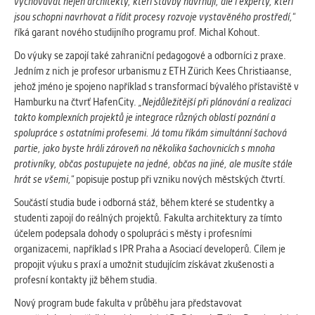
vychovávat nejen architekty, kteří stavby navrhují, ale i experty, kteří
jsou schopni navrhovat a řídit procesy rozvoje vystavěného prostředí,“
říká garant nového studijního programu prof. Michal Kohout.
Do výuky se zapojí také zahraniční pedagogové a odborníci z praxe.
Jedním z nich je profesor urbanismu z ETH Zürich Kees Christiaanse,
jehož jméno je spojeno například s transformací bývalého přístaviště v
Hamburku na čtvrť HafenCity.
„Nejdůležitější při plánování a realizaci
takto komplexních projektů je integrace různých oblastí poznání a
spolupráce s ostatními profesemi. Já tomu říkám simultánní šachová
partie, jako byste hráli zároveň na několika šachovnicích s mnoha
protivníky, občas postupujete na jedné, občas na jiné, ale musíte stále
hrát se všemi,“
popisuje postup při vzniku nových městských čtvrtí.
Součástí studia bude i odborná stáž, během které se studentky a
studenti zapojí do reálných projektů. Fakulta architektury za tímto
účelem podepsala dohody o spolupráci s městy i profesními
organizacemi, například s IPR Praha a Asociací developerů. Cílem je
propojit výuku s praxí a umožnit studujícím získávat zkušenosti a
profesní kontakty již během studia.
Nový program bude fakulta v průběhu jara představovat