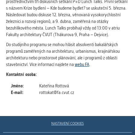
prostřednictvím tří diskusních setkání P+D Lunch Talks. První setkání
s názvem Krize bydlení – Kde budeme bydlet? se uskuteční 5. března.
Následovat budou diskuse 12. března, věnovaná vysokorychlostní
železnici a rozvoji regionů, a 9. dubna, zaměřená na otázky
bezuhlíkového města. Lunch Talks probíhají vždy od 13:00 v atriu
Fakulty architektury ČVUT (Thákurova 9, Praha – Dejvice).
Do studijního programu se mohou hlásit absolventi bakalářských
programů zaměřených na architekturu, urbanismus, krajinářskou
architekturu nebo prostorové plánování, ale i programů z oblasti
stavebnictví. Více informací najdete na
webu FA
.
Kontaktní osoba:
Jméno:
Kateřina Rottová
E-mail:
rottokat@fa.cvut.cz
NASTAVENÍ COOKIES