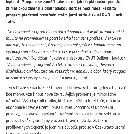
vždy aktivní.
bydlení. Program se zaměří také na to, jak do plánování promítat
klimatickou změnu a dlouhodobou udržitelnost měst. Fakulta
program představí prostřednictvím jarní série diskusí P+D Lunch
ANALYTICKÉ
Talks.
Slouží pro získávání anonymizovaných
„Nový studijní program Plánování a development je přirozenou reakcí
statistických údajů, které nám pomáhají
fakulty na proměňující se potřeby trhu i samotné profese. V praxi se
vylepšovat naše aplikace. Zpravidla jde o
ukazuje, že rozvoj měst, územní plánování i práce s hodnotou území
cookies systémů třetích stran, které k
vyžadují specializované znalosti, které přesahují tradiční rámec
těmto účelům využíváme.
architektury,“
říká děkan Fakulty architektury ČVUT Dalibor Hlaváček.
„Vedle studijních programů Architektura a urbanismus, Design a
Krajinářská architektura tak rozšiřujeme nabídku o obor, který reaguje
MARKETINGOVÉ
na současné výzvy rozvoje měst a developmentu.“
Využívané za účelem zobrazení
správných nabídek a cílení obsahu podle
Jen v Praze se nachází 27 brownfieldů, bývalých průmyslových areálů,
Vašich preferencí. Zpravidla jde o
kde mohou vzniknout nové čtvrti. Jejich proměna je mimořádně
cookies systémů třetích stran, které nám
náročná. Vyžaduje odborníky, kteří rozumějí architektuře, urbanismu i
s analýzou uživatelského chování
ekonomice rozvoje území. Musejí umět koordinovat komplexní
pomáhají.
procesy, nastavovat spolupráci veřejného a soukromého sektoru a
pracovat s různými zájmy v území. Právě nedostatek takto
profilovaných expertů je jedním z důvodů, proč se v Česku tato území
OSTATNÍ
transformují pomalu.