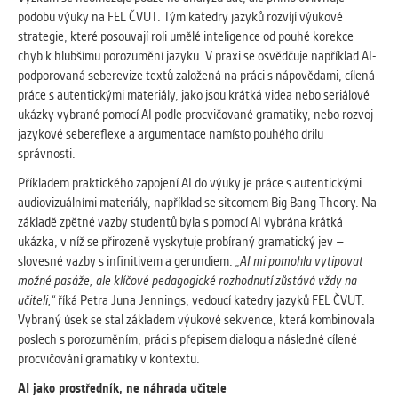
Cookies, které aplikace nedokáže zařadit.
podobu výuky na FEL ČVUT. Tým katedry jazyků rozvíjí výukové
Naším cílem je, aby tato kategorie
strategie, které posouvají roli umělé inteligence od pouhé korekce
zůstala prázdná a všechny cookies byly
chyb k hlubšímu porozumění jazyku. V praxi se osvědčuje například AI-
přiřazeny do některé z kategorií
podporovaná seberevize textů založená na práci s nápovědami, cílená
uvedených výše.
práce s autentickými materiály, jako jsou krátká videa nebo seriálové
ukázky vybrané pomocí AI podle procvičované gramatiky, nebo rozvoj
jazykové sebereflexe a argumentace namísto pouhého drilu
správnosti.
Příkladem praktického zapojení AI do výuky je práce s autentickými
audiovizuálními materiály, například se sitcomem Big Bang Theory. Na
základě zpětné vazby studentů byla s pomocí AI vybrána krátká
ukázka, v níž se přirozeně vyskytuje probíraný gramatický jev –
slovesné vazby s infinitivem a gerundiem.
„AI mi pomohla vytipovat
možné pasáže, ale klíčové pedagogické rozhodnutí zůstává vždy na
učiteli,“
říká Petra Juna Jennings, vedoucí katedry jazyků FEL ČVUT.
Vybraný úsek se stal základem výukové sekvence, která kombinovala
poslech s porozuměním, práci s přepisem dialogu a následné cílené
procvičování gramatiky v kontextu.
AI jako prostředník, ne náhrada učitele