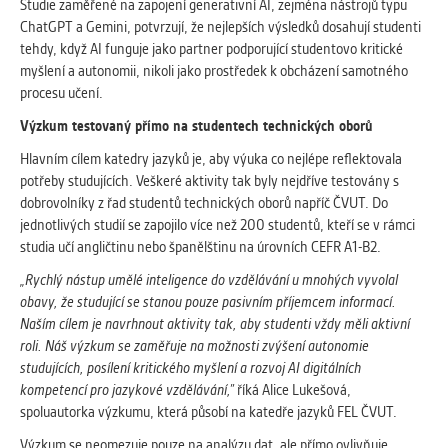
vždy aktivní.
Studie zaměřené na zapojení generativní AI, zejména nástrojů typu
ChatGPT a Gemini, potvrzují, že nejlepších výsledků dosahují studenti
tehdy, když AI funguje jako partner podporující studentovo kritické
ANALYTICKÉ
myšlení a autonomii, nikoli jako prostředek k obcházení samotného
Slouží pro získávání anonymizovaných
procesu učení.
statistických údajů, které nám pomáhají
Výzkum testovaný přímo na studentech technických oborů
vylepšovat naše aplikace. Zpravidla jde o
cookies systémů třetích stran, které k
Hlavním cílem katedry jazyků je, aby výuka co nejlépe reflektovala
těmto účelům využíváme.
potřeby studujících. Veškeré aktivity tak byly nejdříve testovány s
dobrovolníky z řad studentů technických oborů napříč ČVUT. Do
jednotlivých studií se zapojilo více než 200 studentů, kteří se v rámci
MARKETINGOVÉ
studia učí angličtinu nebo španělštinu na úrovních CEFR A1-B2.
Využívané za účelem zobrazení
„Rychlý nástup umělé inteligence do vzdělávání u mnohých vyvolal
správných nabídek a cílení obsahu podle
obavy, že studující se stanou pouze pasivním příjemcem informací.
Vašich preferencí. Zpravidla jde o
Naším cílem je navrhnout aktivity tak, aby studenti vždy měli aktivní
cookies systémů třetích stran, které nám
roli. Náš výzkum se zaměřuje na možnosti zvýšení autonomie
s analýzou uživatelského chování
studujících, posílení kritického myšlení a rozvoj AI digitálních
pomáhají.
kompetencí pro jazykové vzdělávání,”
říká Alice Lukešová,
spoluautorka výzkumu, která působí na katedře jazyků FEL ČVUT.
OSTATNÍ
Výzkum se neomezuje pouze na analýzu dat, ale přímo ovlivňuje