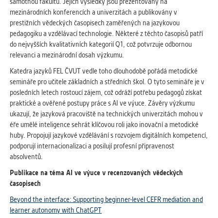
samotnou fakultu. Jejich výsledky jsou prezentovány na
mezinárodních konferencích a univerzitách a publikovány v
prestižních vědeckých časopisech zaměřených na jazykovou
pedagogiku a vzdělávací technologie. Některé z těchto časopisů patří
do nejvyšších kvalitativních kategorií Q1, což potvrzuje odbornou
relevanci a mezinárodní dosah výzkumu.
Katedra jazyků FEL ČVUT vedle toho dlouhodobě pořádá metodické
semináře pro učitele základních a středních škol. O tyto semináře je v
posledních letech rostoucí zájem, což odráží potřebu pedagogů získat
praktické a ověřené postupy práce s AI ve výuce. Závěry výzkumu
ukazují, že jazyková pracoviště na technických univerzitách mohou v
éře umělé inteligence sehrát klíčovou roli jako inovační a metodické
huby. Propojují jazykové vzdělávání s rozvojem digitálních kompetencí,
podporují internacionalizaci a posilují profesní připravenost
absolventů.
Publikace na téma AI ve výuce v recenzovaných vědeckých
časopisech
Beyond the interface: Supporting beginner-level CEFR mediation and
learner autonomy with ChatGPT