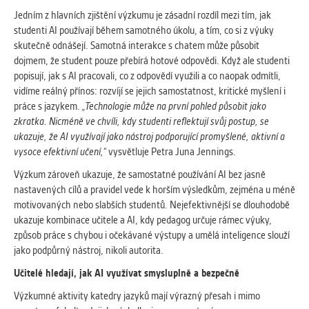
Jedním z hlavních zjištění výzkumu je zásadní rozdíl mezi tím, jak
studenti AI používají během samotného úkolu, a tím, co si z výuky
skutečně odnášejí. Samotná interakce s chatem může působit
dojmem, že student pouze přebírá hotové odpovědi. Když ale studenti
popisují, jak s AI pracovali, co z odpovědí využili a co naopak odmítli,
vidíme reálný přínos: rozvíjí se jejich samostatnost, kritické myšlení i
práce s jazykem.
„Technologie může na první pohled působit jako
zkratka. Nicméně ve chvíli, kdy studenti reflektují svůj postup, se
ukazuje, že AI využívají jako nástroj podporující promyšlené, aktivní a
vysoce efektivní učení,“
vysvětluje Petra Juna Jennings.
Výzkum zároveň ukazuje, že samostatné používání AI bez jasně
nastavených cílů a pravidel vede k horším výsledkům, zejména u méně
motivovaných nebo slabších studentů. Nejefektivnější se dlouhodobě
ukazuje kombinace učitele a AI, kdy pedagog určuje rámec výuky,
způsob práce s chybou i očekávané výstupy a umělá inteligence slouží
jako podpůrný nástroj, nikoli autorita.
Učitelé hledají, jak AI využívat smysluplně a bezpečně
Výzkumné aktivity katedry jazyků mají výrazný přesah i mimo