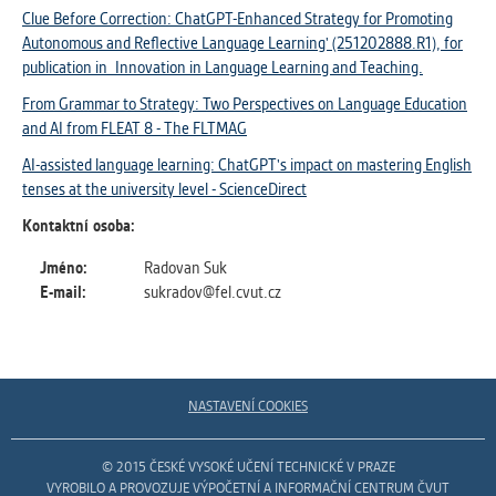
Clue Before Correction: ChatGPT-Enhanced Strategy for Promoting
Autonomous and Reflective Language Learning' (251202888.R1), for
publication in Innovation in Language Learning and Teaching.
From Grammar to Strategy: Two Perspectives on Language Education
and AI from FLEAT 8 - The FLTMAG
AI-assisted language learning: ChatGPT's impact on mastering English
tenses at the university level - ScienceDirect
Kontaktní osoba:
Jméno:
Radovan Suk
E-mail:
sukradov@fel.cvut.cz
NASTAVENÍ COOKIES
© 2015 ČESKÉ VYSOKÉ UČENÍ TECHNICKÉ V PRAZE
VYROBILO A PROVOZUJE VÝPOČETNÍ A INFORMAČNÍ CENTRUM ČVUT