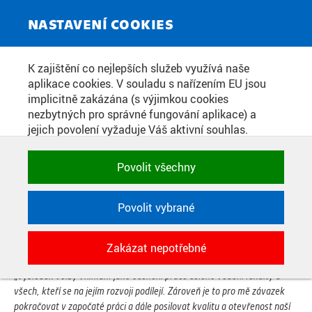
ZPRAVODAJSKÝ SERVIS
Toggle
NASTAVENÍ COOKIES
navigat
DALIBOR HLAVÁČEK BYL ZNOVU
K zajištění co nejlepších služeb využívá naše
aplikace cookies. V souladu s nařízením EU jsou
ZVOLEN DĚKANEM FAKULTY
implicitně zakázána (s výjimkou cookies
ARCHITEKTURY ČVUT
nezbytných pro správné fungování aplikace) a
jejich povolení vyžaduje Váš aktivní souhlas.
Jedním klikem můžete všechny povolit nebo
zakázat, případně vybrat a povolit cookies podle
Datum zveřejnění:
6. 11. 2025
Povolit všechny
kategorie. Svoje rozhodnutí můžete samozřejmě
kdykoli změnit.
Akademický senát Fakulty architektury ČVUT v Praze zvolil 5.
listopadu 2025 Dalibora Hlaváčka do funkce děkana. Po jmenování
Povolit vybrané
rektorem naváže v únoru 2026 na své první funkční období. Z
POTŘEBNÉ
patnáctičlenného Akademického senátu Fakulty architektury ČVUT
Zakázat nepotřebné
Technické cookies využívané aplikacemi
pro něj hlasovali všichni senátoři a senátorky.
ČVUT pro uchování jejich nastavení,
„
Výsledek volby vnímám jako ocenění práce celého vedení fakulty a
vlastností a identifikátorů relace. Jsou
všech, kteří se na jejím rozvoji podílejí. Zároveň je to pro mě závazek
nezbytné pro správné fungování a jsou
pokračovat v započaté práci a dále posilovat kvalitu a otevřenost naší