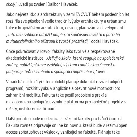
vždy aktivní.
školy
,“ uvedl po zvolení Dalibor Hlaváček.
Jako největší škola architektury v zemi FA ČVUT během posledních let
ANALYTICKÉ
rozšířila své působení vedle tradiční výuky architektury a urbanismu
Slouží pro získávání anonymizovaných
také o krajinářskou architekturu, design, plánování a development.
statistických údajů, které nám pomáhají
„
Tato diverzifikace odráží komplexitu současného světa a potřebu
vylepšovat naše aplikace. Zpravidla jde o
multidisciplinárního přístupu k tvorbě prostředí,
“ dodal Hlaváček.
cookies systémů třetích stran, které k
Chce pokračovat v rozvoji fakulty jako tvořivé a respektované
těmto účelům využíváme.
akademické instituce. „
Usiluji o školu, která reaguje na společenské
změny, nabízí špičkové vzdělání, výzkum i uměleckou činnost a
podporuje tvůrčí svobodu a spolupráci napříč obory,
“ uvedl.
MARKETINGOVÉ
Využívané za účelem zobrazení
V nadcházejícím čtyřletém období plánuje dokončit revizi studijních
správných nabídek a cílení obsahu podle
programů, rozšířit výuku v angličtině a otevřít nové možnosti pro
Vašich preferencí. Zpravidla jde o
zahraniční mobilitu. Fakulta také posílí propojení s praxí a
cookies systémů třetích stran, které nám
mezioborovou spolupráci, vznikne platforma pro společné projekty s
s analýzou uživatelského chování
městy, institucemi a firmami.
pomáhají.
Další prioritou bude modernizace zázemí fakulty pro tvůrčí činnost.
Fakulta rovněž připravuje online knihovnu, která bude v režimu open
access zpřístupňovat výsledky vznikající na fakultě. Plánuje také
OSTATNÍ