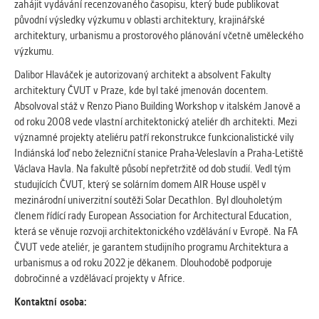
zahájit vydávání recenzovaného časopisu, který bude publikovat
Cookies, které aplikace nedokáže zařadit.
původní výsledky výzkumu v oblasti architektury, krajinářské
Naším cílem je, aby tato kategorie
architektury, urbanismu a prostorového plánování včetně uměleckého
zůstala prázdná a všechny cookies byly
výzkumu.
přiřazeny do některé z kategorií
uvedených výše.
Dalibor Hlaváček je autorizovaný architekt a absolvent Fakulty
architektury ČVUT v Praze, kde byl také jmenován docentem.
Absolvoval stáž v Renzo Piano Building Workshop v italském Janově a
od roku 2008 vede vlastní architektonický ateliér dh architekti. Mezi
významné projekty ateliéru patří rekonstrukce funkcionalistické vily
Indiánská loď nebo železniční stanice Praha-Veleslavín a Praha-Letiště
Václava Havla. Na fakultě působí nepřetržitě od dob studií. Vedl tým
studujících ČVUT, který se solárním domem AIR House uspěl v
mezinárodní univerzitní soutěži Solar Decathlon. Byl dlouholetým
členem řídící rady European Association for Architectural Education,
která se věnuje rozvoji architektonického vzdělávání v Evropě. Na FA
ČVUT vede ateliér, je garantem studijního programu Architektura a
urbanismus a od roku 2022 je děkanem. Dlouhodobě podporuje
dobročinné a vzdělávací projekty v Africe.
Kontaktní osoba: