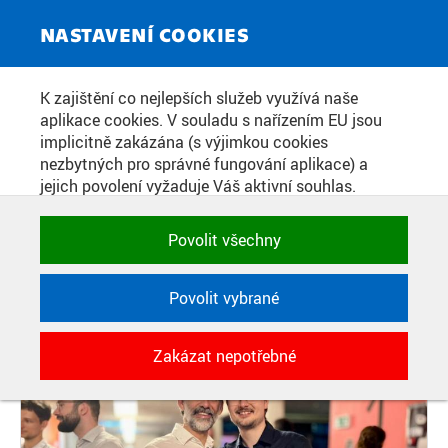
ZPRAVODAJSKÝ SERVIS
Toggle
NASTAVENÍ COOKIES
navigat
DOKTORAND FEL ČVUT USPĚL S
K zajištění co nejlepších služeb využívá naše
aplikace cookies. V souladu s nařízením EU jsou
AI OCHRANOU PROTI
implicitně zakázána (s výjimkou cookies
KYBERÚTOČNÍKŮM. PROJEKT
nezbytných pro správné fungování aplikace) a
jejich povolení vyžaduje Váš aktivní souhlas.
VZNIKAJÍCÍ V CENTRU UMĚLÉ
Jedním klikem můžete všechny povolit nebo
INTELIGENCE MÍŘÍ NA TRH
zakázat, případně vybrat a povolit cookies podle
Povolit všechny
kategorie. Svoje rozhodnutí můžete samozřejmě
kdykoli změnit.
Povolit vybrané
Datum zveřejnění:
30. 6. 2026
POTŘEBNÉ
Zakázat nepotřebné
Technické cookies využívané aplikacemi
ČVUT pro uchování jejich nastavení,
vlastností a identifikátorů relace. Jsou
nezbytné pro správné fungování a jsou