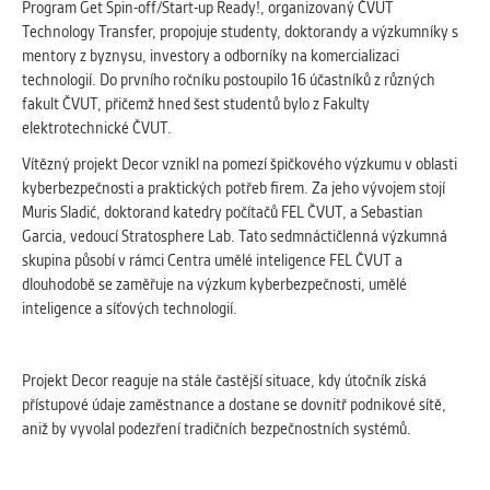
Program Get Spin-off/Start-up Ready!, organizovaný ČVUT
Cookies, které aplikace nedokáže zařadit.
Technology Transfer, propojuje studenty, doktorandy a výzkumníky s
Naším cílem je, aby tato kategorie
mentory z byznysu, investory a odborníky na komercializaci
zůstala prázdná a všechny cookies byly
technologií. Do prvního ročníku postoupilo 16 účastníků z různých
přiřazeny do některé z kategorií
fakult ČVUT, přičemž hned šest studentů bylo z Fakulty
uvedených výše.
elektrotechnické ČVUT.
Vítězný projekt Decor vznikl na pomezí špičkového výzkumu v oblasti
kyberbezpečnosti a praktických potřeb firem. Za jeho vývojem stojí
Muris Sladić, doktorand katedry počítačů FEL ČVUT, a Sebastian
Garcia, vedoucí Stratosphere Lab. Tato sedmnáctičlenná výzkumná
skupina působí v rámci Centra umělé inteligence FEL ČVUT a
dlouhodobě se zaměřuje na výzkum kyberbezpečnosti, umělé
inteligence a síťových technologií.
Projekt Decor reaguje na stále častější situace, kdy útočník získá
přístupové údaje zaměstnance a dostane se dovnitř podnikové sítě,
aniž by vyvolal podezření tradičních bezpečnostních systémů.