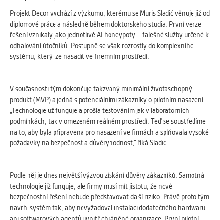
Projekt Decor vychází z výzkumu, kterému se Muris Sladić věnuje již od
diplomové práce a následně během doktorského studia. První verze
řešení vznikaly jako jednotlivé AI honeypoty – falešné služby určené k
odhalování útočníků. Postupně se však rozrostly do komplexního
systému, který lze nasadit ve firemním prostředí.
V současnosti tým dokončuje takzvaný minimální životaschopný
produkt (MVP) a jedná s potenciálními zákazníky o pilotním nasazení.
„Technologie už funguje a prošla testováním jak v laboratorních
podmínkách, tak v omezeném reálném prostředí. Teď se soustředíme
na to, aby byla připravena pro nasazení ve firmách a splňovala vysoké
požadavky na bezpečnost a důvěryhodnost,“ říká Sladić.
Podle něj je dnes největší výzvou získání důvěry zákazníků. Samotná
technologie již funguje, ale firmy musí mít jistotu, že nové
bezpečnostní řešení nebude představovat další riziko. Právě proto tým
navrhl systém tak, aby nevyžadoval instalaci dodatečného hardwaru
ani softwarových agentů uvnitř chráněné organizace. První pilotní