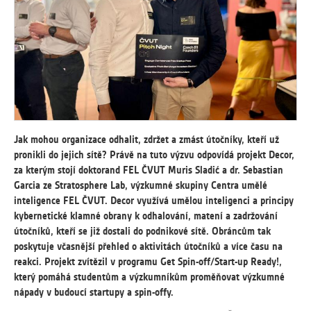
vždy aktivní.
ANALYTICKÉ
Slouží pro získávání anonymizovaných
statistických údajů, které nám pomáhají
vylepšovat naše aplikace. Zpravidla jde o
cookies systémů třetích stran, které k
těmto účelům využíváme.
Jak mohou organizace odhalit, zdržet a zmást útočníky, kteří už
pronikli do jejich sítě? Právě na tuto výzvu odpovídá projekt Decor,
MARKETINGOVÉ
za kterým stojí doktorand FEL ČVUT Muris Sladić a dr. Sebastian
Využívané za účelem zobrazení
Garcia ze Stratosphere Lab, výzkumné skupiny Centra umělé
správných nabídek a cílení obsahu podle
inteligence FEL ČVUT. Decor využívá umělou inteligenci a principy
Vašich preferencí. Zpravidla jde o
kybernetické klamné obrany k odhalování, matení a zadržování
cookies systémů třetích stran, které nám
útočníků, kteří se již dostali do podnikové sítě. Obráncům tak
s analýzou uživatelského chování
poskytuje včasnější přehled o aktivitách útočníků a více času na
pomáhají.
reakci. Projekt zvítězil v programu Get Spin-off/Start-up Ready!,
který pomáhá studentům a výzkumníkům proměňovat výzkumné
nápady v budoucí startupy a spin-offy.
OSTATNÍ