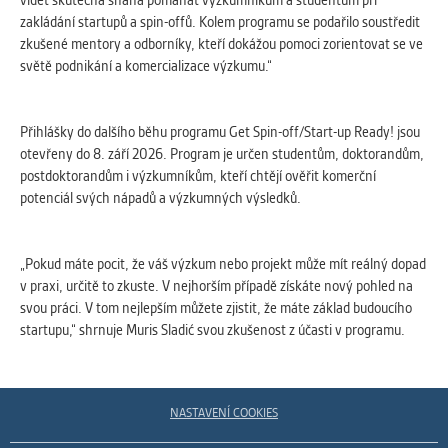
zakládání startupů a spin-offů. Kolem programu se podařilo soustředit
zkušené mentory a odborníky, kteří dokážou pomoci zorientovat se ve
světě podnikání a komercializace výzkumu.“
Přihlášky do dalšího běhu programu Get Spin-off/Start-up Ready! jsou
otevřeny do 8. září 2026. Program je určen studentům, doktorandům,
postdoktorandům i výzkumníkům, kteří chtějí ověřit komerční
potenciál svých nápadů a výzkumných výsledků.
„Pokud máte pocit, že váš výzkum nebo projekt může mít reálný dopad
v praxi, určitě to zkuste. V nejhorším případě získáte nový pohled na
svou práci. V tom nejlepším můžete zjistit, že máte základ budoucího
startupu,“ shrnuje Muris Sladić svou zkušenost z účasti v programu.
NASTAVENÍ COOKIES