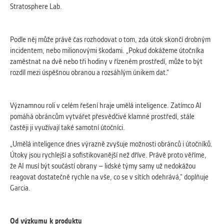
Stratosphere Lab.
Podle něj může právě čas rozhodovat o tom, zda útok skončí drobným
incidentem, nebo milionovými škodami. „Pokud dokážeme útočníka
zaměstnat na dvě nebo tři hodiny v řízeném prostředí, může to být
rozdíl mezi úspěšnou obranou a rozsáhlým únikem dat.“
Významnou roli v celém řešení hraje umělá inteligence. Zatímco AI
pomáhá obráncům vytvářet přesvědčivé klamné prostředí, stále
častěji ji využívají také samotní útočníci.
„Umělá inteligence dnes výrazně zvyšuje možnosti obránců i útočníků.
Útoky jsou rychlejší a sofistikovanější než dříve. Právě proto věříme,
že AI musí být součástí obrany – lidské týmy samy už nedokážou
reagovat dostatečně rychle na vše, co se v sítích odehrává,“ doplňuje
Garcia.
Od výzkumu k produktu