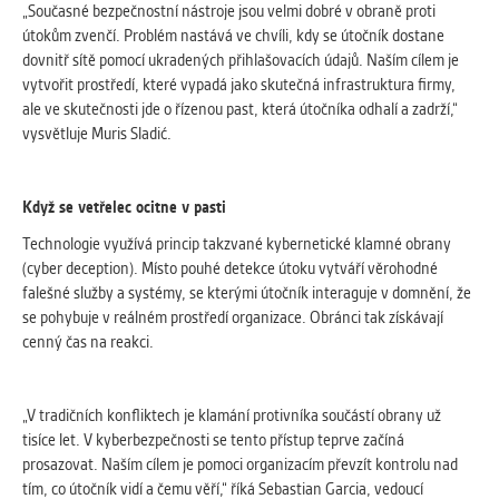
„Současné bezpečnostní nástroje jsou velmi dobré v obraně proti
útokům zvenčí. Problém nastává ve chvíli, kdy se útočník dostane
dovnitř sítě pomocí ukradených přihlašovacích údajů. Naším cílem je
vytvořit prostředí, které vypadá jako skutečná infrastruktura firmy,
ale ve skutečnosti jde o řízenou past, která útočníka odhalí a zadrží,“
vysvětluje Muris Sladić.
Když se vetřelec ocitne v pasti
Technologie využívá princip takzvané kybernetické klamné obrany
(cyber deception). Místo pouhé detekce útoku vytváří věrohodné
falešné služby a systémy, se kterými útočník interaguje v domnění, že
se pohybuje v reálném prostředí organizace. Obránci tak získávají
cenný čas na reakci.
„V tradičních konfliktech je klamání protivníka součástí obrany už
tisíce let. V kyberbezpečnosti se tento přístup teprve začíná
prosazovat. Naším cílem je pomoci organizacím převzít kontrolu nad
tím, co útočník vidí a čemu věří,“ říká Sebastian Garcia, vedoucí