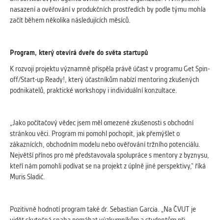
nasazení a ověřování v produkčních prostředích by podle týmu mohla
začít během několika následujících měsíců.
Program, který otevírá dveře do světa startupů
K rozvoji projektu významně přispěla právě účast v programu Get Spin-
off/Start-up Ready!, který účastníkům nabízí mentoring zkušených
podnikatelů, praktické workshopy i individuální konzultace.
„Jako počítačový vědec jsem měl omezené zkušenosti s obchodní
stránkou věci. Program mi pomohl pochopit, jak přemýšlet o
zákaznících, obchodním modelu nebo ověřování tržního potenciálu.
Největší přínos pro mě představovala spolupráce s mentory z byznysu,
kteří nám pomohli podívat se na projekt z úplně jiné perspektivy,“ říká
Muris Sladić.
Pozitivně hodnotí program také dr. Sebastian Garcia. „Na ČVUT je
vidět skutečná snaha pomáhat výzkumníkům a studentům při