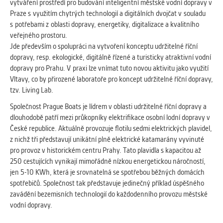
vytváření prostředí pro budování inteligentní městské vodní dopravy v
Cookies, které aplikace nedokáže zařadit.
Praze s využitím chytrých technologií a digitálních dvojčat v souladu
Naším cílem je, aby tato kategorie
s potřebami z oblasti dopravy, energetiky, digitalizace a kvalitního
zůstala prázdná a všechny cookies byly
veřejného prostoru.
přiřazeny do některé z kategorií
Jde především o spolupráci na vytvoření konceptu udržitelné říční
uvedených výše.
dopravy, resp. ekologické, digitálně řízené a turisticky atraktivní vodní
dopravy pro Prahu. V praxi lze vnímat tuto novou aktivitu jako využití
Vltavy, co by přirozené laboratoře pro koncept udržitelné říční dopravy,
tzv. Living Lab.
Společnost Prague Boats je lídrem v oblasti udržitelné říční dopravy a
dlouhodobě patří mezi průkopníky elektrifikace osobní lodní dopravy v
České republice. Aktuálně provozuje flotilu sedmi elektrických plavidel,
z nichž tři představují unikátní plně elektrické katamarány vyvinuté
pro provoz v historickém centru Prahy. Tato plavidla s kapacitou až
250 cestujících vynikají mimořádně nízkou energetickou náročností,
jen 5-10 KWh, která je srovnatelná se spotřebou běžných domácích
spotřebičů. Společnost tak představuje jedinečný příklad úspěšného
zavádění bezemisních technologií do každodenního provozu městské
vodní dopravy.