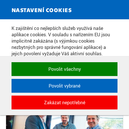
ZPRAVODAJSKÝ SERVIS
Toggle
NASTAVENÍ COOKIES
navigat
NOVÁ SPOLUPRÁCE ČVUT V
K zajištění co nejlepších služeb využívá naše
aplikace cookies. V souladu s nařízením EU jsou
OBLASTI UDRŽITELNÉ ŘÍČNÍ
implicitně zakázána (s výjimkou cookies
DOPRAVY JAKO SOUČÁST
nezbytných pro správné fungování aplikace) a
jejich povolení vyžaduje Váš aktivní souhlas.
FUNKČNÍ DOPRAVY V PRAZE
Jedním klikem můžete všechny povolit nebo
zakázat, případně vybrat a povolit cookies podle
Povolit všechny
kategorie. Svoje rozhodnutí můžete samozřejmě
Datum zveřejnění:
2. 6. 2026
kdykoli změnit.
Povolit vybrané
POTŘEBNÉ
Zakázat nepotřebné
Technické cookies využívané aplikacemi
ČVUT pro uchování jejich nastavení,
vlastností a identifikátorů relace. Jsou
nezbytné pro správné fungování a jsou