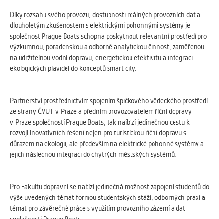
Díky rozsahu svého provozu, dostupnosti reálných provozních dat a
dlouholetým zkušenostem s elektrickými pohonnými systémy je
společnost Prague Boats schopna poskytnout relevantní prostředí pro
výzkumnou, poradenskou a odborně analytickou činnost, zaměřenou
na udržitelnou vodní dopravu, energetickou efektivitu a integraci
ekologických plavidel do konceptů smart city.
Partnerství prostřednictvím spojením špičkového vědeckého prostředí
ze strany ČVUT v Praze a předním provozovatelem říční dopravy
v Praze společností Prague Boats, tak naíbízí jedinečnou cestu k
rozvoji inovativních řešení nejen pro turistickou říční dopravu s
důrazem na ekologii, ale především na elektrické pohonné systémy a
jejich následnou integraci do chytrých městských systémů.
Pro Fakultu dopravní se nabízí jedinečná možnost zapojení studentů do
výše uvedených témat formou studentských stáží, odborných praxí a
témat pro závěrečné práce s využitím provozního zázemí a dat
společnosti Prague Boats.