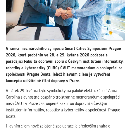
vždy aktivní.
ANALYTICKÉ
Slouží pro získávání anonymizovaných
statistických údajů, které nám pomáhají
vylepšovat naše aplikace. Zpravidla jde o
cookies systémů třetích stran, které k
V rámci mezinárodního symposia Smart Cities Symposium Prague
těmto účelům využíváme.
2026, které proběhlo ve 28. a 29. května 2026 podepsala
pořádající Fakulta dopravní spolu s Českým institutem informatiky,
robotiky a kybernetiky (CIIRC) ČVUT memorandum o spolupráci se
MARKETINGOVÉ
společností Prague Boats, jehož hlavním cílem je vytvoření
Využívané za účelem zobrazení
konceptu udržitelné říční dopravy v Praze.
správných nabídek a cílení obsahu podle
Vašich preferencí. Zpravidla jde o
V pátek 29. května bylo symbolicky na palubě elektrické lodi Anna
cookies systémů třetích stran, které nám
Carolina slavnostně pospáno trojstranné memorandum o spolupráci
s analýzou uživatelského chování
mezi ČVUT v Praze zastoupené Fakultou dopravní a Českým
pomáhají.
institutem informatiky, robotiky a kybernetiky a společností Prague
Boats.
Hlavním cílem nově založené spolupráce je především snaha o
OSTATNÍ