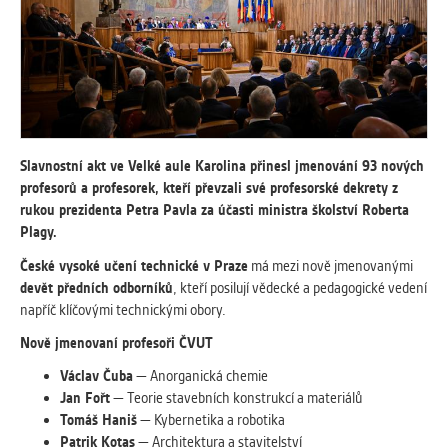
vždy aktivní.
ANALYTICKÉ
Slouží pro získávání anonymizovaných
statistických údajů, které nám pomáhají
vylepšovat naše aplikace. Zpravidla jde o
cookies systémů třetích stran, které k
Slavnostní akt ve Velké aule Karolina přinesl jmenování 93 nových
těmto účelům využíváme.
profesorů a profesorek, kteří převzali své profesorské dekrety z
rukou prezidenta Petra Pavla za účasti ministra školství Roberta
Plagy.
MARKETINGOVÉ
Využívané za účelem zobrazení
České vysoké učení technické v Praze
má mezi nově jmenovanými
správných nabídek a cílení obsahu podle
devět předních odborníků
, kteří posilují vědecké a pedagogické vedení
Vašich preferencí. Zpravidla jde o
napříč klíčovými technickými obory.
cookies systémů třetích stran, které nám
Nově jmenovaní profesoři ČVUT
s analýzou uživatelského chování
pomáhají.
Václav Čuba
— Anorganická chemie
Jan Fořt
— Teorie stavebních konstrukcí a materiálů
Tomáš Haniš
— Kybernetika a robotika
OSTATNÍ
Patrik Kotas
— Architektura a stavitelství