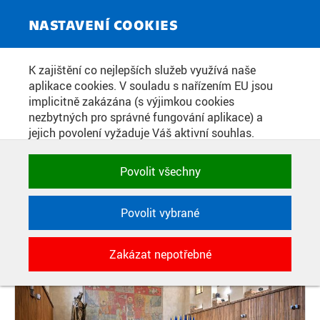
ZPRAVODAJSKÝ SERVIS
Toggle
NASTAVENÍ COOKIES
navigat
DEVĚT NOVÝCH PROFESORŮ
K zajištění co nejlepších služeb využívá naše
aplikace cookies. V souladu s nařízením EU jsou
ČVUT JMENOVÁNO NA
implicitně zakázána (s výjimkou cookies
SLAVNOSTNÍM CEREMONIÁLU V
nezbytných pro správné fungování aplikace) a
jejich povolení vyžaduje Váš aktivní souhlas.
KAROLINU
Jedním klikem můžete všechny povolit nebo
zakázat, případně vybrat a povolit cookies podle
Povolit všechny
kategorie. Svoje rozhodnutí můžete samozřejmě
Datum zveřejnění:
2. 6. 2026
kdykoli změnit.
Povolit vybrané
POTŘEBNÉ
Zakázat nepotřebné
Technické cookies využívané aplikacemi
ČVUT pro uchování jejich nastavení,
vlastností a identifikátorů relace. Jsou
nezbytné pro správné fungování a jsou