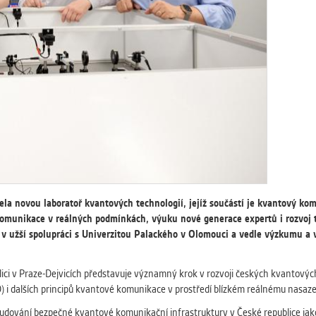
 získávání anonymizovaných statistických údajů, které n
lepšovat naše aplikace. Zpravidla jde o cookies systémů třetí
é k těmto účelům využíváme.
GOVÉ
za účelem zobrazení správných nabídek a cílení obsahu pod
rencí. Zpravidla jde o cookies systémů třetích stran, které nám
ivatelského chování pomáhají.
eré aplikace nedokáže zařadit. Naším cílem je, aby tato kategor
ela novou laboratoř kvantových technologií, jejíž součástí je kvantový ko
zdná a všechny cookies byly přiřazeny do některé z kategor
omunikace v reálných podmínkách, výuku nové generace expertů i rozvoj te
ýše.
 v užší spolupráci s Univerzitou Palackého v Olomouci a vedle výzkumu a v
ici v Praze-Dejvicích představuje významný krok v rozvoji českých kvantový
 i dalších principů kvantové komunikace v prostředí blízkém reálnému nasaze
 budování bezpečné kvantové komunikační infrastruktury v České republice jak