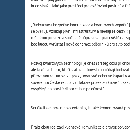
bude sloužit také jako prostředí pro ověřování postupů a ř
„Budoucnost bezpečné komunikace a kvantových výpočtů je 
se ověřují, vznikají první infrastruktury a hledají se ce
reálnému provozu a současně připravovat pracoviště na zapo
kde budou vyrůstat i nové generace odborníků pro tuto tech
Rozvoj kvantových technologií je dnes strategickou priorit
ale také partnerů, kteří státu a průmyslu pomáhají budovat
přirozenou roli univerzit poskytovat své odborné kapacity
suverenitu České republiky. Takové projekty zároveň ukazu
vyspělejšího prostředí pro celou společnost.“
Součástí slavnostního otevření byla také komentovaná pr
Praktickou realizaci kvantové komunikace a provoz polygonu