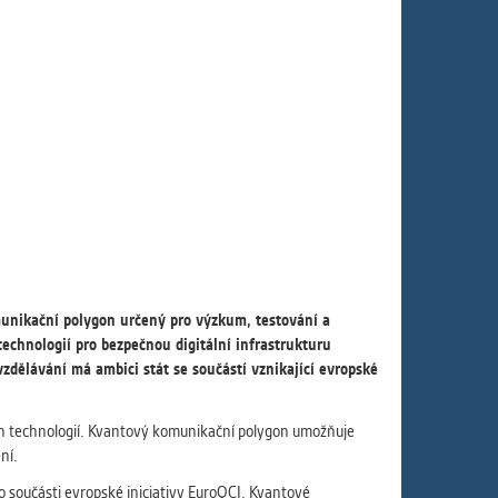
ám
ch
le
 s
ie
munikační polygon určený pro výzkum, testování a
ií
chnologií pro bezpečnou digitální infrastrukturu
zdělávání má ambici stát se součástí vznikající evropské
ch technologií. Kvantový komunikační polygon umožňuje
ní.
o součásti evropské iniciativy EuroQCI. Kvantové