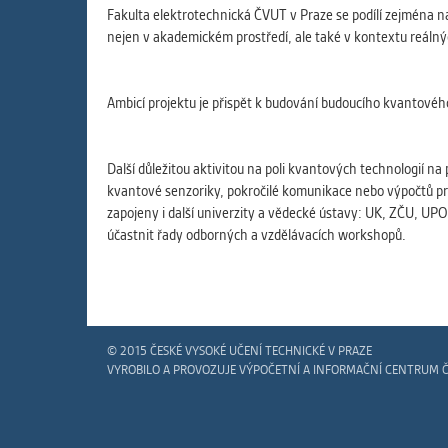
Fakulta elektrotechnická ČVUT v Praze se podílí zejména n
nejen v akademickém prostředí, ale také v kontextu reálnýc
Ambicí projektu je přispět k budování budoucího kvantového
Další důležitou aktivitou na poli kvantových technologií na 
kvantové senzoriky, pokročilé komunikace nebo výpočtů pro 
zapojeny i další univerzity a vědecké ústavy: UK, ZČU, U
účastnit řady odborných a vzdělávacích workshopů.
© 2015 ČESKÉ VYSOKÉ UČENÍ TECHNICKÉ V PRAZE
VYROBILO A PROVOZUJE VÝPOČETNÍ A INFORMAČNÍ CENTRUM 