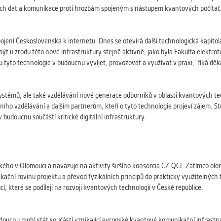
ivých dat a komunikace proti hrozbám spojeným s nástupem kvantových počítač
 připojení Československa k internetu. Dnes se otevírá další technologická kapi
u zrodu této nové infrastruktury stejně aktivně, jako byla Fakulta elektrot
ou tyto technologie v budoucnu vyvíjet, provozovat a využívat v praxi,“ říká dě
systémů, ale také vzdělávání nové generace odborníků v oblasti kvantových t
otního vzdělávání a dalším partnerům, kteří o tyto technologie projeví zájem. S
budoucnu součástí kritické digitální infrastruktury.
ackého v Olomouci a navazuje na aktivity širšího konsorcia CZ.QCI. Zatímco ol
ikační rovinu projektu a převod fyzikálních principů do prakticky využitelných
cí, které se podílejí na rozvoji kvantových technologií v České republice.
oucnu mohl stát součástí vznikající evropské kvantové komunikační infrastru