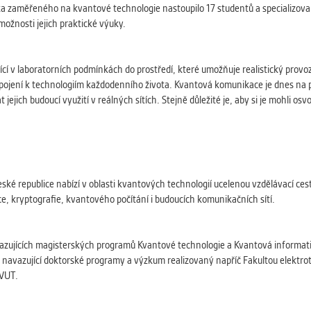
a zaměřeného na kvantové technologie nastoupilo 17 studentů a specializov
možnosti jejich praktické výuky.
cí v laboratorních podmínkách do prostředí, které umožňuje realistický provoz
ipojení k technologiím každodenního života. Kvantová komunikace je dnes na p
ejich budoucí využití v reálných sítích. Stejně důležité je, aby si je mohli os
eské republice nabízí v oblasti kvantových technologií ucelenou vzdělávací c
e, kryptografie, kvantového počítání i budoucích komunikačních sítí.
avazujících magisterských programů Kvantové technologie a Kvantová informat
aké navazující doktorské programy a výzkum realizovaný napříč Fakultou elektr
ČVUT.