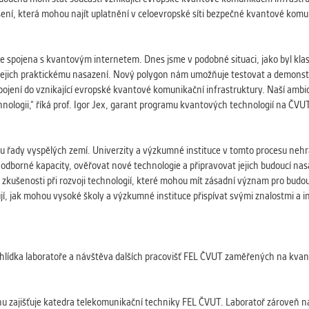
ešení, která mohou najít uplatnění v celoevropské síti bezpečné kvantové kom
spojena s kvantovým internetem. Dnes jsme v podobné situaci, jako byl klas
sty k jejich praktickému nasazení. Nový polygon nám umožňuje testovat a demo
jení do vznikající evropské kvantové komunikační infrastruktury. Naší ambicí 
nologii,“ říká prof. Igor Jex, garant programu kvantových technologií na ČVUT
ou řady vyspělých zemí. Univerzity a výzkumné instituce v tomto procesu nehr
 odborné kapacity, ověřovat nové technologie a připravovat jejich budoucí nas
 a zkušenosti při rozvoji technologií, které mohou mít zásadní význam pro bu
jí, jak mohou vysoké školy a výzkumné instituce přispívat svými znalostmi a 
ohlídka laboratoře a návštěva dalších pracovišť FEL ČVUT zaměřených na kva
 zajišťuje katedra telekomunikační techniky FEL ČVUT. Laboratoř zároveň navaz