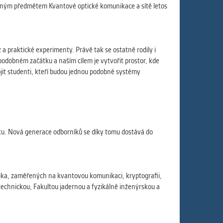
aným předmětem Kvantové optické komunikace a sítě letos
 a praktické experimenty. Právě tak se ostatně rodily i
odobném začátku a naším cílem je vytvořit prostor, kde
vojit studenti, kteří budou jednou podobné systémy
estu. Nová generace odborníků se díky tomu dostává do
ika, zaměřených na kvantovou komunikaci, kryptografii,
otechnickou, Fakultou jadernou a fyzikálně inženýrskou a