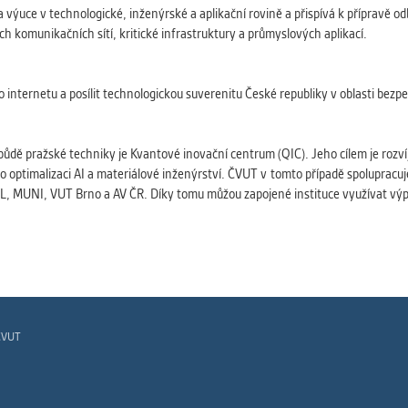
a výuce v technologické, inženýrské a aplikační rovině a přispívá k přípravě
h komunikačních sítí, kritické infrastruktury a průmyslových aplikací.
 internetu a posílit technologickou suverenitu České republiky v oblasti bezp
půdě pražské techniky je Kvantové inovační centrum (QIC). Jeho cílem je rozvíje
optimalizaci AI a materiálové inženýrství. ČVUT v tomto případě spolupracuje 
POL, MUNI, VUT Brno a AV ČR. Díky tomu můžou zapojené instituce využívat vý
ČVUT