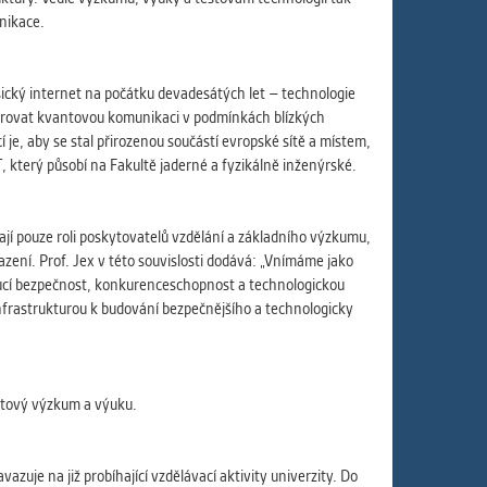
unikace.
ický internet na počátku devadesátých let – technologie
nstrovat kvantovou komunikaci v podmínkách blízkých
je, aby se stal přirozenou součástí evropské sítě a místem,
, který působí na Fakultě jaderné a fyzikálně inženýrské.
ají pouze roli poskytovatelů vzdělání a základního výzkumu,
azení. Prof. Jex v této souvislosti dodává: „Vnímáme jako
doucí bezpečnost, konkurenceschopnost a technologickou
infrastrukturou k budování bezpečnějšího a technologicky
ntový výzkum a výuku.
uje na již probíhající vzdělávací aktivity univerzity. Do