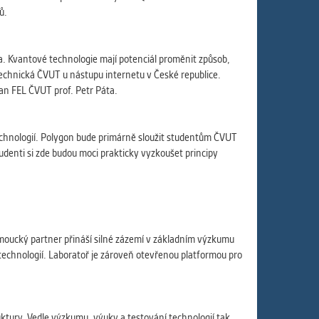
ů.
tola. Kvantové technologie mají potenciál proměnit způsob,
echnická ČVUT u nástupu internetu v České republice.
kan FEL ČVUT prof. Petr Páta.
echnologií. Polygon bude primárně sloužit studentům ČVUT
tudenti si zde budou moci prakticky vyzkoušet principy
omoucký partner přináší silné zázemí v základním výzkumu
 technologií. Laboratoř je zároveň otevřenou platformou pro
ktury. Vedle výzkumu, výuky a testování technologií tak