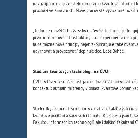
navazujícího magisterského programu Kvantová informatik
prochází většina z nich. Nové pracoviště významně rozšíří 
„Jednou z největších výzev bylo převést technologie fungují
první internetové infrastruktury – od experimentálních př
bude možné nové principy nejen zkoumat, ale také ověřovat j
navrhovat a provozovat,“ doplňuje doc. Leoš Boháč.
Studium kvantových technologií na ČVUT
ČVUT v Praze v současnosti jako jedna z mála univerzit v Č
kontaktu s aktuálními trendy v oblasti kvantové komunikac
Studentky a studenti si mohou vybírat z bakalářských i n
kvantové počítání a související témata. K dispozici jsou t
Fakultou informačních technologií, ale i dalšími fakultami 