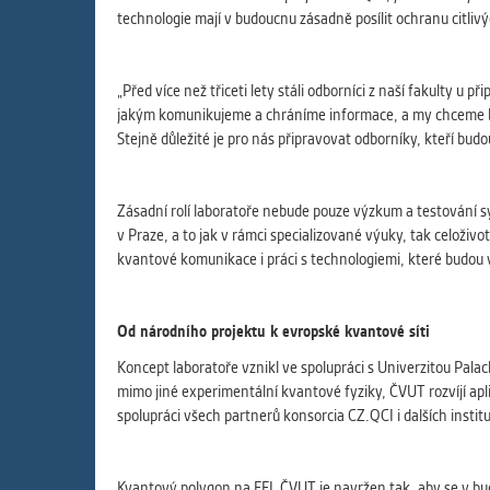
technologie mají v budoucnu zásadně posílit ochranu citl
„Před více než třiceti lety stáli odborníci z naší fakulty u
jakým komunikujeme a chráníme informace, a my chceme být 
Stejně důležité je pro nás připravovat odborníky, kteří bud
Zásadní rolí laboratoře nebude pouze výzkum a testování 
v Praze, a to jak v rámci specializované výuky, tak celoživ
kvantové komunikace i práci s technologiemi, které budou v 
Od národního projektu k evropské kvantové síti
Koncept laboratoře vznikl ve spolupráci s Univerzitou Pal
mimo jiné experimentální kvantové fyziky, ČVUT rozvíjí apl
spolupráci všech partnerů konsorcia CZ.QCI i dalších institu
Kvantový polygon na FEL ČVUT je navržen tak, aby se v bud