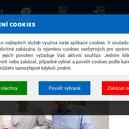
KÝ
Ř KVANTOVÝCH TECHNOLOGIÍ. NOVÝ
AKTUALITY
STALO SE
TISKOVÉ ZPRÁVY
ZPR
ENÍ COOKIES
EZPEČNOU KOMUNIKACI BUDOUCNOST
 co nejlepších služeb využívá naše aplikace cookies. V souladu
licitně zakázána (s výjimkou cookies nezbytných pro správ
a jejich povolení vyžaduje Váš aktivní souhlas. Jedním kl
olit nebo zakázat, případně vybrat a povolit cookies podle kate
můžete samozřejmě kdykoli změnit.
t všechny
Povolit vybrané
Zakázat n
 cookies využívané aplikacemi ČVUT pro uchování jeji
vlastností a identifikátorů relace. Jsou nezbytné pro správ
jsou vždy aktivní.
É