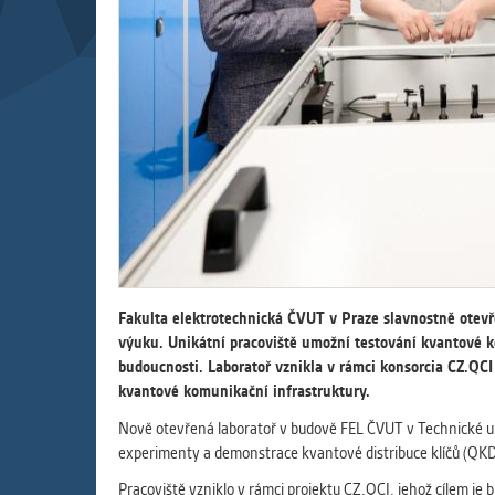
Slouží pro
pomáhají vy
stran, kter
MARKETIN
Využívané 
Vašich prefe
analýzou už
OSTATNÍ
Cookies, kt
Fakulta elektrotechnická ČVUT v Praze slavnostně otevř
zůstala prá
výuku. Unikátní pracoviště umožní testování kvantové k
uvedených v
budoucnosti. Laboratoř vznikla v rámci konsorcia CZ.QCI
kvantové komunikační infrastruktury.
Nově otevřená laboratoř v budově FEL ČVUT v Technické ul
experimenty a demonstrace kvantové distribuce klíčů (QKD)
Pracoviště vzniklo v rámci projektu CZ.QCI, jehož cílem je