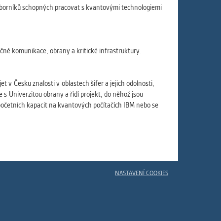
 odborníků schopných pracovat s kvantovými technologiemi
ečné komunikace, obrany a kritické infrastruktury.
t v Česku znalosti v oblastech šifer a jejich odolnosti,
s Univerzitou obrany a řídí projekt, do něhož jsou
početních kapacit na kvantových počítačích IBM nebo se
NASTAVENÍ COOKIES