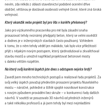
Cookies, které aplikace nedokáže zařadit.
nevím, zda někdo z oblasti stavebnictví podobné ocenění dříve
Naším cílem je, aby tato kategorie
obdržel, většinou je dostávali osobnosti veřejně činné, které zná široká
zůstala prázdná a všechny cookies byly
veřejnost.
přiřazeny do některé z kategorií
Který okamžik nebo projekt byl pro Vás v kariéře přelomový?
uvedených výše.
Jako pro výzkumného pracovníka pro mě byla zásadní snaha
prosazovat tehdy neznámý předpjatý beton, který se velmi osvědčil
a dodnes je v inženýrských stavbách často používaný. Vzhledem
k tomu, že o něm tehdy věděl jen málokdo, tak bylo více příležitostí
přijít s nějakým novým postupem, který zjednodušoval a zkvalitňoval
stavbu mostů a umožnil například projektovat betonové mosty
s daleko větším rozpětím.
Na který svůj kariérní úspěch jste dnes s odstupem nejvíce hrdý?
Zavedl jsem mnoho technických postupů a realizoval řadu projektů. Za
svůj velký úspěch považuji především prosazení projektu Nuselského
mostu – náročné, pohledné a štíhlé spojité nosníkové konstrukce
s novým způsobem provádění bez skruže – v konkurenci řady dalších
návrhů. V soutěži se posuzovalo 30 návrhů od předních inženýrů
a také několika profesorů a já jsem tehdy byl mezi nejmladšími