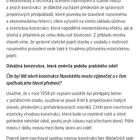
o ekonomicky a technicky účelném navrhování a stavbě mostů
a jiných konstrukcí. Je důležité vycházet především ze správných
projektových předpokladů, které povedou ke stavebně rozumnému
a ekonomickému řešení s cílem vytvořit na tomto základu účelnou
a estetickou konstrukci, která nepodléhá momentálnímu efektu, ale je
účelná a přijatelná po celou dobu své životnosti. Z příkladu mnoha
staveb víme, že správné statické pojetí stavby v souladu s možností
rozumného provedení vede také k trvalému příznivému estetickému
pojetí.
Odvážná konstrukce, která změnila podobu pražského údolí
Čím byl Váš návrh konstrukce Nuselského mostu výjimečný a v čem
spočívala jeho hlavní přednost?
Uvažme, že v roce 1958 při vypsání soutěže byl předpjatý beton
v počátečním stadiu, využíval se pouze 8 let k projektování malých
staveb, především z prefabrikovaných nosníků. Chtěl jsem navrhnout
esteticky vhodnou konstrukci, která bude co nejméně rušit a stínit
pohledné městské údolí, pouhý pruh tubusu nad střechami domů. Pilíře
mostu z dálky nejsou mezi domy skoro ani vidět.
Poprvé jsem navrhoval spojitou nosnou konstrukci bez dilatačních spár