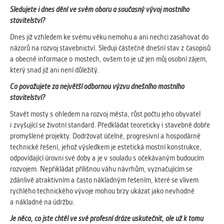
Sledujete i dnes dění ve svém oboru a současný vývoj mostního
stavitelství?
Dnes již vzhledem ke svému věku nemohu a ani nechci zasahovat do
názorů na rozvoj stavebnictví. Sleduji částečně dnešní stav z časopisů
a obecné informace o mostech, ovšem to je už jen můj osobní zájem,
který snad již ani není důležitý.
Co považujete za největší odbornou výzvu dnešního mostního
stavitelství?
Stavět mosty s ohledem na rozvoj města, růst počtu jeho obyvatel
i zvyšující se životní standard. Předkládat teoreticky i stavebně dobře
promyšlené projekty. Dodržovat účelné, progresivní a hospodárné
technické řešení, jehož výsledkem je estetická mostní konstrukce,
odpovídající úrovni své doby a je v souladu s očekávaným budoucím
rozvojem. Nepřikládat přílišnou váhu návrhům, vyznačujícím se
zdánlivě atraktivním a často nákladným řešením, které se vlivem
rychlého technického vývoje mohou brzy ukázat jako nevhodné
a nákladné na údržbu.
Je něco, co jste chtěl ve své profesní dráze uskutečnit, ale už k tomu