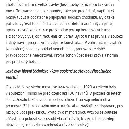
i betonování letmo velké stavby (bez stavby skruží) pro tak široký
most. To znamenalo nové náměty také pro provádění, např. úzký
nosný tubus a dodatečné připojování bočních chodníků. Bylo také
potřeba vyřešit tepelné dilatace pomocí deformací štíhlých pilířů,
úpravu nosné konstrukce pro vhodný postup betonování letmo
a z toho vyplývajících řadu dalších úprav. Byl to u nás první a v soutěži
jediný návrh progresivní předpjaté konstrukce. V zahraniční literatuře
jsem žádný podobný příklad nemohl najít, protože v té době
pravděpodobně neexistoval. Kromě toho vůbec neexistovala norma
pro předpjatý beton.
Jaké byly hlavní technické výzvy spojené se stavbou Nuselského
mostu?
O stavbě Nuselského mostu se uvažovalo od r. 1920 a celkem bylo
v soutěžích i mimo ně předloženo asi 100 návrhů. V pozdějších letech
se uvažovalo také o vedení podpovrchové tramvaji nebo metra
po mostě. Zájem o stavbu mostu narůstal se zvyšující se dopravou, pro
níž bylo údolí překážkou. Proto bylo mimořádnou výzvou se soutěže
zúčastnit a pokusit se prosadit vlastní návrh, který, jak se později
ukázalo, byl opravdu pokrokový a též ekonomický.