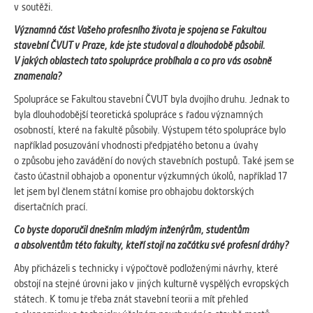
v soutěži.
Významná část Vašeho profesního života je spojena se Fakultou
stavební ČVUT v Praze, kde jste studoval a dlouhodobě působil.
V jakých oblastech tato spolupráce probíhala a co pro vás osobně
znamenala?
Spolupráce se Fakultou stavební ČVUT byla dvojího druhu. Jednak to
byla dlouhodobější teoretická spolupráce s řadou významných
osobností, které na fakultě působily. Výstupem této spolupráce bylo
například posuzování vhodnosti předpjatého betonu a úvahy
o způsobu jeho zavádění do nových stavebních postupů. Také jsem se
často účastnil obhajob a oponentur výzkumných úkolů, například 17
let jsem byl členem státní komise pro obhajobu doktorských
disertačních prací.
Co byste doporučil dnešním mladým inženýrům, studentům
a absolventům této fakulty, kteří stojí na začátku své profesní dráhy?
Aby přicházeli s technicky i výpočtově podloženými návrhy, které
obstojí na stejné úrovni jako v jiných kulturně vyspělých evropských
státech. K tomu je třeba znát stavební teorii a mít přehled