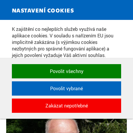
ZPRAVODAJSKÝ SERVIS
Toggle
NASTAVENÍ COOKIES
navigat
MOSTY SE MAJÍ STAVĚT NA
K zajištění co nejlepších služeb využívá naše
aplikace cookies. V souladu s nařízením EU jsou
GENERACE, NE NA EFEKT.
implicitně zakázána (s výjimkou cookies
ROZHOVOR SE 100LETÝM
nezbytných pro správné fungování aplikace) a
jejich povolení vyžaduje Váš aktivní souhlas.
STAVITELEM DOKTOREM JANEM
Jedním klikem můžete všechny povolit nebo
VÍTKEM
zakázat, případně vybrat a povolit cookies podle
Povolit všechny
kategorie. Svoje rozhodnutí můžete samozřejmě
kdykoli změnit.
Povolit vybrané
Datum zveřejnění:
29. 4. 2026
POTŘEBNÉ
Zakázat nepotřebné
Technické cookies využívané aplikacemi
ČVUT pro uchování jejich nastavení,
vlastností a identifikátorů relace. Jsou
nezbytné pro správné fungování a jsou