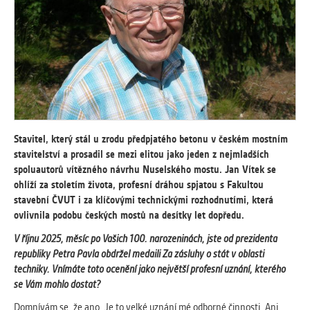
vždy aktivní.
ANALYTICKÉ
Slouží pro získávání anonymizovaných
statistických údajů, které nám pomáhají
vylepšovat naše aplikace. Zpravidla jde o
cookies systémů třetích stran, které k
těmto účelům využíváme.
Stavitel, který stál u zrodu předpjatého betonu v českém mostním
stavitelství a prosadil se mezi elitou jako jeden z nejmladších
MARKETINGOVÉ
spoluautorů vítězného návrhu Nuselského mostu. Jan Vítek se
Využívané za účelem zobrazení
ohlíží za stoletím života, profesní dráhou spjatou s Fakultou
správných nabídek a cílení obsahu podle
stavební ČVUT i za klíčovými technickými rozhodnutími, která
Vašich preferencí. Zpravidla jde o
ovlivnila podobu českých mostů na desítky let dopředu.
cookies systémů třetích stran, které nám
V říjnu 2025, měsíc po Vašich 100. narozeninách, jste od prezidenta
s analýzou uživatelského chování
republiky Petra Pavla obdržel medaili Za zásluhy o stát v oblasti
pomáhají.
techniky. Vnímáte toto ocenění jako největší profesní uznání, kterého
se Vám mohlo dostat?
OSTATNÍ
Domnívám se, že ano. Je to velké uznání mé odborné činnosti. Ani