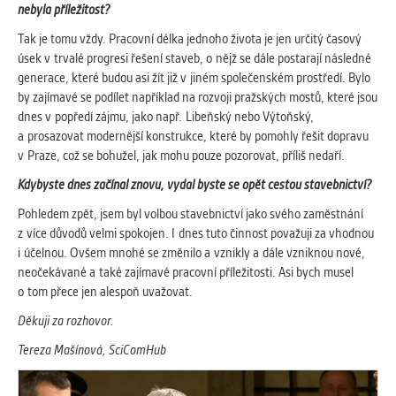
nebyla příležitost?
Tak je tomu vždy. Pracovní délka jednoho života je jen určitý časový
úsek v trvalé progresi řešení staveb, o nějž se dále postarají následné
generace, které budou asi žít již v jiném společenském prostředí. Bylo
by zajímavé se podílet například na rozvoji pražských mostů, které jsou
dnes v popředí zájmu, jako např. Libeňský nebo Výtoňský,
a prosazovat modernější konstrukce, které by pomohly řešit dopravu
v Praze, což se bohužel, jak mohu pouze pozorovat, příliš nedaří.
Kdybyste dnes začínal znovu, vydal byste se opět cestou stavebnictví?
Pohledem zpět, jsem byl volbou stavebnictví jako svého zaměstnání
z více důvodů velmi spokojen. I dnes tuto činnost považuji za vhodnou
i účelnou. Ovšem mnohé se změnilo a vznikly a dále vzniknou nové,
neočekávané a také zajímavé pracovní příležitosti. Asi bych musel
o tom přece jen alespoň uvažovat.
Děkuji za rozhovor.
Tereza Mašínová, SciComHub