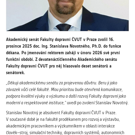
vždy aktivní.
ANALYTICKÉ
Slouží pro získávání anonymizovaných
statistických údajů, které nám pomáhají
Akademický senát Fakulty dopravní ČVUT v Praze zvolil 16.
vylepšovat naše aplikace. Zpravidla jde o
prosince 2025 doc. Ing. Stanislava Novotného, Ph.D. do funkce
cookies systémů třetích stran, které k
děkana. Po jmenování rektorem zahájí v únoru 2026 své první
těmto účelům využíváme.
funkční období. Z devatenáctičlenného Akademického senátu
Fakulty dopravní ČVUT pro něj hlasovalo deset senátorů a
MARKETINGOVÉ
senátorek.
Využívané za účelem zobrazení
„Děkuji akademickému senátu za projevenou důvěru. Beru ji jako
správných nabídek a cílení obsahu podle
závazek vůči celé fakultě. Mou prioritou bude otevřená komunikace,
Vašich preferencí. Zpravidla jde o
podpora kvalitní výuky a výzkumu a další rozvoj Fakulty dopravní jako
cookies systémů třetích stran, které nám
moderní a respektované instituce,“
uvedl po zvolení Stanislav Novotný.
s analýzou uživatelského chování
Stanislav Novotný je absolvent Fakulty dopravní ČVUT v Praze.
pomáhají.
V současné době je na fakultě proděkanem pro rozvoj a výstavbu,
akademickým pracovníkem a výzkumníkem v oblasti interakce
OSTATNÍ
člověk–stroj, simulační techniky, dopravních systémů, autonomních