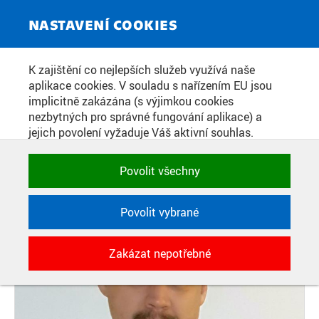
ZPRAVODAJSKÝ SERVIS
Toggle
NASTAVENÍ COOKIES
navigat
STANISLAV NOVOTNÝ BYL
K zajištění co nejlepších služeb využívá naše
aplikace cookies. V souladu s nařízením EU jsou
ZVOLEN DĚKANEM FAKULTY
implicitně zakázána (s výjimkou cookies
DOPRAVNÍ ČVUT
nezbytných pro správné fungování aplikace) a
jejich povolení vyžaduje Váš aktivní souhlas.
Jedním klikem můžete všechny povolit nebo
zakázat, případně vybrat a povolit cookies podle
Datum zveřejnění:
17. 12. 2025
Povolit všechny
kategorie. Svoje rozhodnutí můžete samozřejmě
kdykoli změnit.
Povolit vybrané
POTŘEBNÉ
Zakázat nepotřebné
Technické cookies využívané aplikacemi
ČVUT pro uchování jejich nastavení,
vlastností a identifikátorů relace. Jsou
nezbytné pro správné fungování a jsou