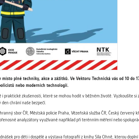
 získávání anonymizovaných statistických údajů, které n
lepšovat naše aplikace. Zpravidla jde o cookies systémů třetí
é k těmto účelům využíváme.
GOVÉ
za účelem zobrazení správných nabídek a cílení obsahu pod
rencí. Zpravidla jde o cookies systémů třetích stran, které nám
ivatelského chování pomáhají.
místo plné techniky, akce a zážitků. Ve Vektoru Technická vás od 10 do 1
eré aplikace nedokáže zařadit. Naším cílem je, aby tato kategor
policistů nebo moderních technologií.
zdná a všechny cookies byly přiřazeny do některé z kategor
 i praktické zkušenosti, které se mohou hodit v běžném životě. Vyzkoušíte si 
ýše.
ý den chrání naše bezpečí.
chranný sbor ČR, Městská policie Praha, Vězeňská služba ČR, Český červený kř
enosné analyzátory využívané například při terénním měření nebo spolupráci
nášek pro děti i dospělé a výstava fotografií z knihy Síla Ohně, kterou dop