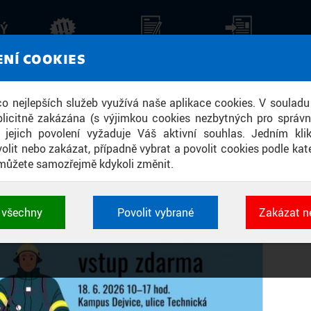
KÝ
SU DEJVICE!
AKTUALITY
STALO SE
TISKOVÉ ZPRÁVY
ZPR
ENÍ COOKIES
 co nejlepších služeb využívá naše aplikace cookies. V souladu
licitně zakázána (s výjimkou cookies nezbytných pro správ
a jejich povolení vyžaduje Váš aktivní souhlas. Jedním kl
olit nebo zakázat, případně vybrat a povolit cookies podle kate
můžete samozřejmě kdykoli změnit.
t všechny
Povolit vybrané
Zakázat n
 cookies využívané aplikacemi ČVUT pro uchování jeji
vlastností a identifikátorů relace. Jsou nezbytné pro správ
jsou vždy aktivní.
É