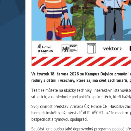
Slouží pro
pomáhají vy
stran, kter
MARKETIN
Využívané 
Vašich prefe
analýzou už
OSTATNÍ
Ve čtvrtek 18. června 2026 se Kampus Dejvice promění v 
Cookies, kt
rodiny s dětmi i všechny, které zajímá svět záchranářů, 
zůstala prá
Těšit se můžete na ukázky techniky, interaktivní stanoviště
uvedených v
situacích, a nahlédnete pod pokličku práce těch, kteří každ
Svoji činnost představí Armáda ČR, Policie ČR, Hasičský zá
biomedicínského inženýrství ČVUT. VŠCHT ukáže moderní př
bezpečnost a týmovou spolupráci.
Součástí dne budou také doprovodný program v podobě před