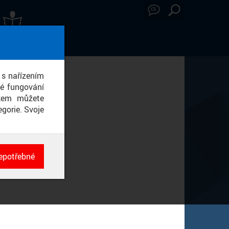
CS
ÁVY Z MÉDIÍ
 s nařízením
né fungování
ikem můžete
gorie. Svoje
epotřebné
ch
né