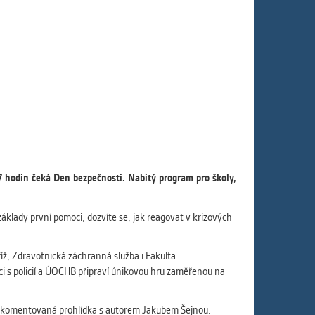
ám
ch
le
 s
7 hodin čeká Den bezpečnosti. Nabitý program pro školy,
ie
ií
základy první pomoci, dozvíte se, jak reagovat v krizových
íž, Zdravotnická záchranná služba i Fakulta
 s policií a ÚOCHB připraví únikovou hru zaměřenou na
lní komentovaná prohlídka s autorem Jakubem Šejnou.