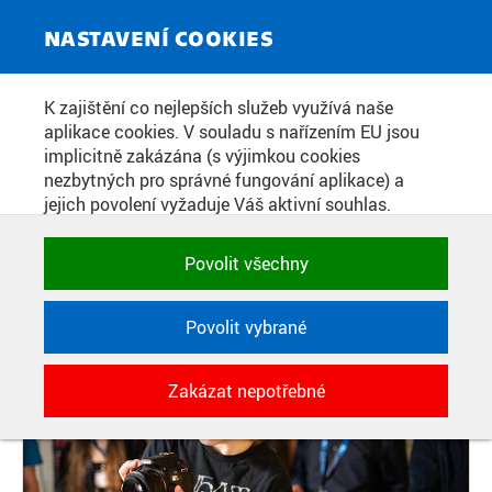
ZPRAVODAJSKÝ SERVIS
Toggle
NASTAVENÍ COOKIES
navigat
DEN S LASERY A FOTONIKOU PRO
K zajištění co nejlepších služeb využívá naše
aplikace cookies. V souladu s nařízením EU jsou
STŘEDOŠKOLÁKY NA FJFI ČVUT.
implicitně zakázána (s výjimkou cookies
PŘIHLÁŠKY DO KONCE KVĚTNA
nezbytných pro správné fungování aplikace) a
jejich povolení vyžaduje Váš aktivní souhlas.
Jedním klikem můžete všechny povolit nebo
zakázat, případně vybrat a povolit cookies podle
Datum zveřejnění:
22. 4. 2026
Povolit všechny
kategorie. Svoje rozhodnutí můžete samozřejmě
kdykoli změnit.
Povolit vybrané
POTŘEBNÉ
Zakázat nepotřebné
Technické cookies využívané aplikacemi
ČVUT pro uchování jejich nastavení,
vlastností a identifikátorů relace. Jsou
nezbytné pro správné fungování a jsou