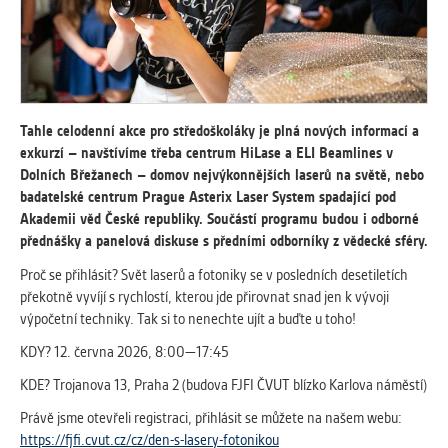
vždy aktivní.
ANALYTICKÉ
Slouží pro získávání anonymizovaných
statistických údajů, které nám pomáhají
Tahle celodenní akce pro středoškoláky je plná nových informací a
vylepšovat naše aplikace. Zpravidla jde o
exkurzí – navštívíme třeba centrum HiLase a ELI Beamlines v
cookies systémů třetích stran, které k
Dolních Břežanech – domov nejvýkonnějších laserů na světě, nebo
těmto účelům využíváme.
badatelské centrum Prague Asterix Laser System spadající pod
Akademii věd České republiky. Součástí programu budou i odborné
MARKETINGOVÉ
přednášky a panelová diskuse s předními odborníky z vědecké sféry.
Využívané za účelem zobrazení
Proč se přihlásit? Svět laserů a fotoniky se v posledních desetiletích
správných nabídek a cílení obsahu podle
překotně vyvíjí s rychlostí, kterou jde přirovnat snad jen k vývoji
Vašich preferencí. Zpravidla jde o
výpočetní techniky. Tak si to nenechte ujít a buďte u toho!
cookies systémů třetích stran, které nám
KDY? 12. června 2026, 8:00—17:45
s analýzou uživatelského chování
pomáhají.
KDE? Trojanova 13, Praha 2 (budova FJFI ČVUT blízko Karlova náměstí)
Právě jsme otevřeli registraci, přihlásit se můžete na našem webu:
OSTATNÍ
https://fjfi.cvut.cz/cz/den-s-lasery-fotonikou