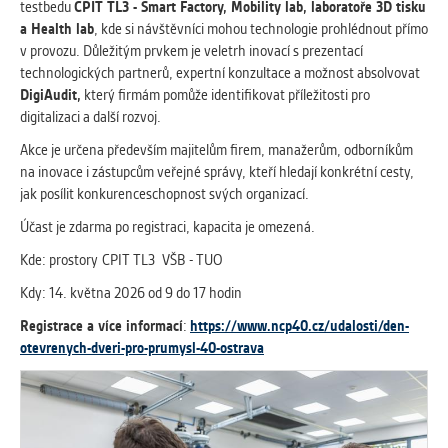
testbedu
CPIT TL3 - Smart Factory, Mobility lab, laboratoře 3D tisku
a Health lab
, kde si návštěvníci mohou technologie prohlédnout přímo
v provozu. Důležitým prvkem je veletrh inovací s prezentací
technologických partnerů, expertní konzultace a možnost absolvovat
DigiAudit,
který firmám pomůže identifikovat příležitosti pro
digitalizaci a další rozvoj.
Akce je určena především majitelům firem, manažerům, odborníkům
na inovace i zástupcům veřejné správy, kteří hledají konkrétní cesty,
jak posílit konkurenceschopnost svých organizací.
Účast je zdarma po registraci, kapacita je omezená.
Kde: prostory CPIT TL3 VŠB - TUO
Kdy: 14. května 2026 od 9 do 17 hodin
Registrace a více informací
:
https://www.ncp40.cz/udalosti/den-
otevrenych-dveri-pro-prumysl-40-ostrava