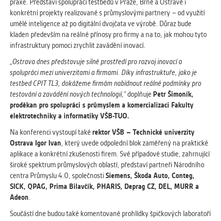
praxe. Představí spolupráci testbedů v Praze, Brně a Ostravě i
konkrétní projekty realizované s průmyslovými partnery – od využití
umělé inteligence až po digitální dvojčata ve výrobě. Důraz bude
kladen především na reálné přínosy pro firmy a na to, jak mohou tyto
infrastruktury pomoci zrychlit zavádění inovací.
„Ostrava dnes představuje silné prostředí pro rozvoj inovací a
spolupráci mezi univerzitami a firmami. Díky infrastruktuře, jako je
testbed CPIT TL3, dokážeme firmám nabídnout reálné podmínky pro
testování a zavádění nových technologií,“
doplňuje
Petr Šimoník,
proděkan pro spolupráci s průmyslem a komercializaci Fakulty
elektrotechniky a informatiky VŠB-TUO.
Na konferenci vystoupí také
rektor VŠB – Technické univerzity
Ostrava Igor Ivan
, který uvede odpolední blok zaměřený na praktické
aplikace a konkrétní zkušenosti firem. Své případové studie, zahrnující
široké spektrum průmyslových oblastí, představí partneři Národního
centra Průmyslu 4.0, společnosti
Siemens, Škoda Auto, Conteg,
SICK, QPAG, Prima Bilavčík, PHARIS, Deprag CZ, DEL, MURR a
Adeon
.
Součástí dne budou také komentované prohlídky špičkových laboratoří