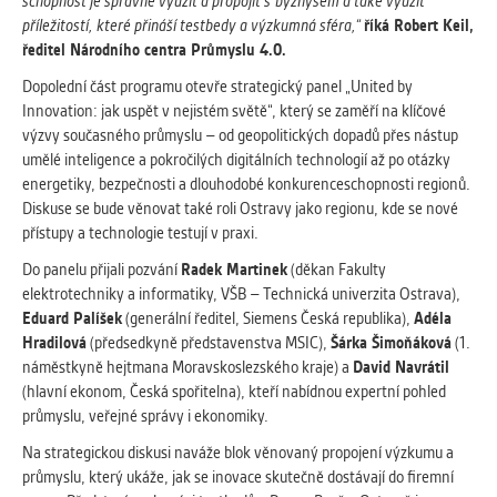
schopnost je správně využít a propojit s
byznysem a také využít
Cookies, které aplikace nedokáže zařadit.
příležitostí, které přináší testbedy a výzkumná sféra,“
říká Robert Keil,
Naším cílem je, aby tato kategorie
ředitel Národního centra Průmyslu 4.0.
zůstala prázdná a všechny cookies byly
Dopolední část programu otevře strategický panel „United by
přiřazeny do některé z kategorií
Innovation: jak uspět v nejistém světě“, který se zaměří na klíčové
uvedených výše.
výzvy současného průmyslu – od geopolitických dopadů přes nástup
umělé inteligence a pokročilých digitálních technologií až po otázky
energetiky, bezpečnosti a dlouhodobé konkurenceschopnosti regionů.
Diskuse se bude věnovat také roli Ostravy jako regionu, kde se nové
přístupy a technologie testují v praxi.
Do panelu přijali pozvání
Radek Martinek
(děkan Fakulty
elektrotechniky a informatiky, VŠB – Technická univerzita Ostrava),
Eduard Palíšek
(generální ředitel, Siemens Česká republika),
Adéla
Hradilová
(předsedkyně představenstva MSIC),
Šárka Šimoňáková
(1.
náměstkyně hejtmana Moravskoslezského kraje) a
David Navrátil
(hlavní ekonom, Česká spořitelna), kteří nabídnou expertní pohled
průmyslu, veřejné správy i ekonomiky.
Na strategickou diskusi naváže blok věnovaný propojení výzkumu a
průmyslu, který ukáže, jak se inovace skutečně dostávají do firemní