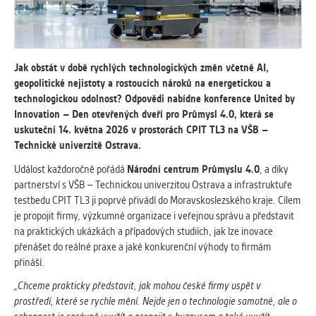
vždy aktivní.
ANALYTICKÉ
Slouží pro získávání anonymizovaných
Jak obstát v době rychlých technologických změn včetně AI,
statistických údajů, které nám pomáhají
geopolitické nejistoty a rostoucích nároků na energetickou a
vylepšovat naše aplikace. Zpravidla jde o
technologickou odolnost? Odpovědi nabídne konference United by
cookies systémů třetích stran, které k
Innovation – Den otevřených dveří pro Průmysl 4.0, která se
těmto účelům využíváme.
uskuteční 14. května 2026 v prostorách CPIT TL3 na VŠB –
Technické univerzitě Ostrava.
Událost každoročně pořádá
Národní centrum Průmyslu 4.0
, a díky
MARKETINGOVÉ
partnerství s VŠB – Technickou univerzitou Ostrava a infrastruktuře
Využívané za účelem zobrazení
testbedu CPIT TL3 ji poprvé přivádí do Moravskoslezského kraje. Cílem
správných nabídek a cílení obsahu podle
je propojit firmy, výzkumné organizace i veřejnou správu a představit
Vašich preferencí. Zpravidla jde o
na praktických ukázkách a případových studiích, jak lze inovace
cookies systémů třetích stran, které nám
přenášet do reálné praxe a jaké konkurenční výhody to firmám
s analýzou uživatelského chování
přináší.
pomáhají.
„Chceme prakticky představit, jak mohou české firmy uspět v
prostředí, které se rychle mění. Nejde jen o technologie samotné, ale o
OSTATNÍ