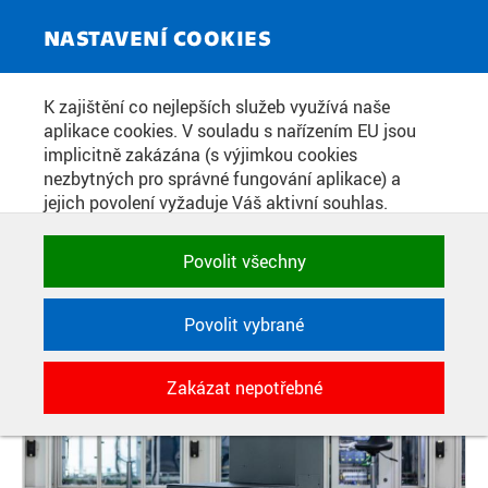
ZPRAVODAJSKÝ SERVIS
Toggle
NASTAVENÍ COOKIES
navigat
DEN OTEVŘENÝCH DVEŘÍ PRO
K zajištění co nejlepších služeb využívá naše
aplikace cookies. V souladu s nařízením EU jsou
PRŮMYSL 4.0 - 14.5. VŠB - TUO
implicitně zakázána (s výjimkou cookies
nezbytných pro správné fungování aplikace) a
jejich povolení vyžaduje Váš aktivní souhlas.
Datum zveřejnění:
20. 4. 2026
Jedním klikem můžete všechny povolit nebo
zakázat, případně vybrat a povolit cookies podle
Povolit všechny
kategorie. Svoje rozhodnutí můžete samozřejmě
kdykoli změnit.
Povolit vybrané
POTŘEBNÉ
Zakázat nepotřebné
Technické cookies využívané aplikacemi
ČVUT pro uchování jejich nastavení,
vlastností a identifikátorů relace. Jsou
nezbytné pro správné fungování a jsou